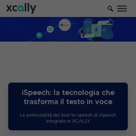
iSpeech: la tecnologia che
trasforma il testo in voce
Le potenzialità del text to speech di iSpeech
integrato in XCALLY