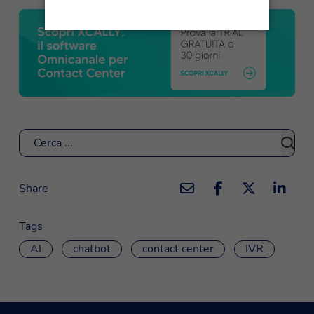
Cerca
Share
Tags
AI
chatbot
contact center
IVR