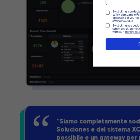
“Siamo completamente soddis
Soluciones e del sistema XC
possibile e un gateway per p