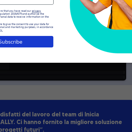
fatti del lavoro del team di Inicia
ALLY. Ci hanno fornito la migliore soluzione
rogetti futuri”.