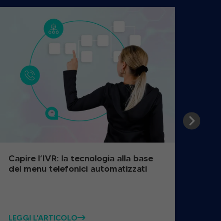
Capire l’IVR: la tecnologia alla base
Com
dei menu telefonici automatizzati
pazi
LEGGI L'ARTICOLO
LEGG