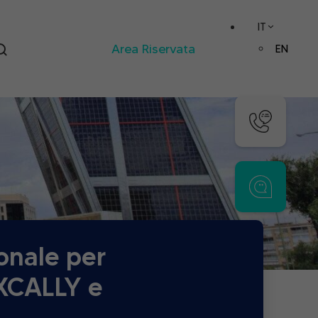
IT
Area Riservata
EN
onale per
 XCALLY e