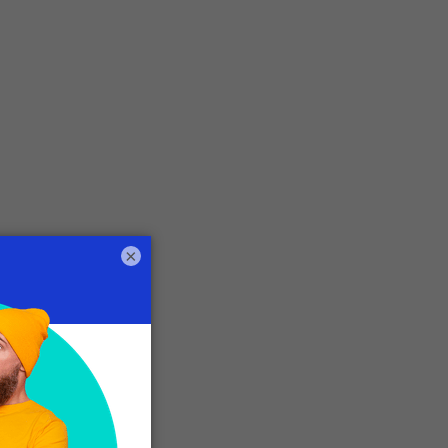
×
 di