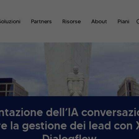
Soluzioni
Partners
Risorse
About
Piani
tazione dell’IA conversazi
re la gestione dei lead con
Dialogflow