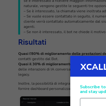
se è interessato a ricevere maggiori informazioni
naturale, vengono gestite le seguenti tre opzioni
– Se è interessato, la chiamata viene inoltrata a
– Se vuole essere contattato in seguito, il numero
cliente verrà contattato automaticamente dal sis
agenti.
– Se non è interessato, il bot ne chiede il motiv
Risultati
Quasi l’80% di miglioramento delle prestazioni deg
contatti gestito dal Bot.
Quasi il 30% di miglioramento nel coinvolgimento 
delle interazioni di IA conversazionale gestite con d
legacy.
Inoltre, la possibilità di integrare XCALLY con Grafa
fornire dashboard personalizzate per soddisfare le s