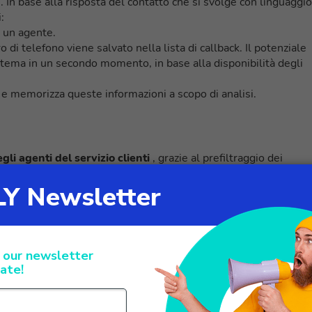
. In base alla risposta del contatto che si svolge con linguaggio
:
d un agente.
 di telefono viene salvato nella lista di callback. Il potenziale
tema in un secondo momento, in base alla disponibilità degli
o e memorizza queste informazioni a scopo di analisi.
li agenti del servizio clienti
, grazie al prefiltraggio dei
iniziale con lead sconosciuti
, grazie al migliore approccio
ialoghi in linguaggio naturale, rispetto a una soluzione IVR
na (software di data graphics) ha consentito a Inicia Soluciones
pecifiche esigenze di reportistica di Colabora.