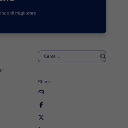
ende di migliorare
Cerca
er
Share