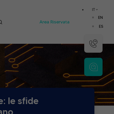
IT
EN
Area Riservata
ES
: le sfide
tano