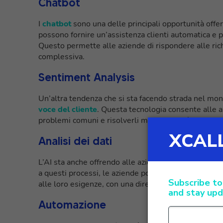
Chatbot
I
chatbot
sono una delle principali opportunità offer
possono fornire un’assistenza clienti automatica e pe
Questo permette alle aziende di rispondere alle rich
complessiva.
Sentiment Analysis
Un’altra tendenza che si sta facendo strada nel mond
voce del cliente
. Questa tecnologia consente alle azi
problemi comuni e risolverli man mano più facilmente
Analisi dei dati
L’AI sta anche offrendo alle aziende l’opportunità di 
a questi processi, le aziende possono
identificare 
alle loro esigenze, con una diretta conseguenza sulla
Automazione