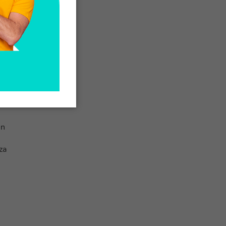
a.
e
in
za