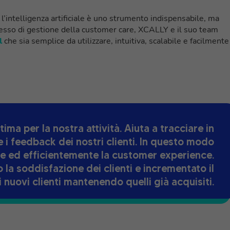
l’intelligenza artificiale è uno strumento indispensabile, ma
ocesso di gestione della customer care, XCALLY e il suo team
l
che sia semplice da utilizzare, intuitiva, scalabile e facilmente
ma per la nostra attività. Aiuta a tracciare in
e i feedback dei nostri clienti. In questo modo
e ed efficientemente la customer experience.
a soddisfazione dei clienti e incrementato il
 nuovi clienti mantenendo quelli già acquisiti.