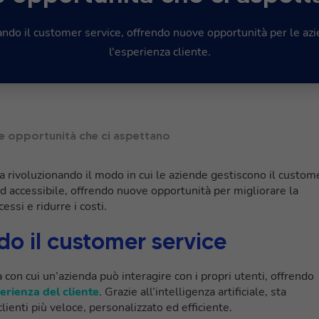
ando il customer service, offrendo nuove opportunità per le azi
l'esperienza cliente.
 le opportunità che ci aspettano
a rivoluzionando il modo in cui le aziende gestiscono il custom
ed accessibile, offrendo nuove opportunità per migliorare la
ssi e ridurre i costi.
do il customer service
con cui un’azienda può interagire con i propri utenti, offrendo
erienza del cliente
. Grazie all’intelligenza artificiale, sta
ienti più veloce, personalizzato ed efficiente.