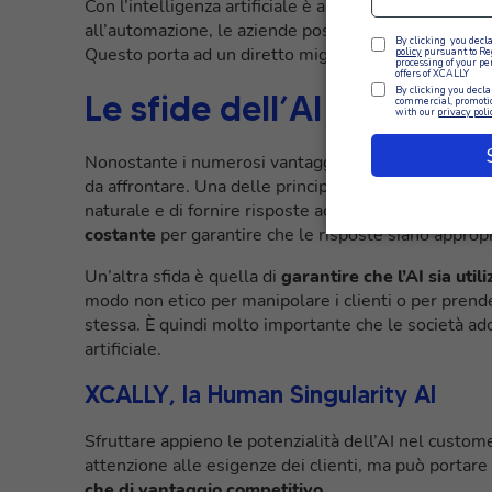
Con l’intelligenza artificiale è anche più facile
automa
all’automazione, le aziende possono gestire le richies
Questo porta ad un diretto miglioramento dell’esperie
Le sfide dell’AI nel Cust
Nonostante i numerosi vantaggi dell’uso dell’Artific
da affrontare. Una delle principali sfide è quella di 
naturale e di fornire risposte accurate ai clienti. Ci
costante
per garantire che le risposte siano appropr
Un’altra sfida è quella di
garantire che l’AI sia uti
modo non etico per manipolare i clienti o per prende
stessa. È quindi molto importante che le società ado
artificiale.
XCALLY, la Human Singularity AI
Sfruttare appieno le potenzialità dell’AI nel custom
attenzione alle esigenze dei clienti, ma può portare
che di vantaggio competitivo
.