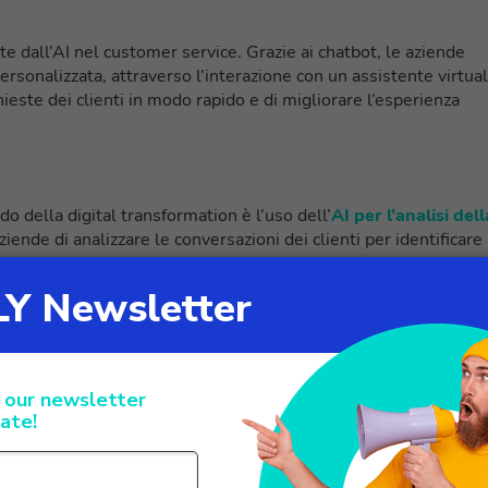
te dall’AI nel customer service. Grazie ai chatbot, le aziende
rsonalizzata, attraverso l’interazione con un assistente virtual
ieste dei clienti in modo rapido e di migliorare l’esperienza
o della digital transformation è l’uso dell’
AI per l’analisi dell
ende di analizzare le conversazioni dei clienti per identificare 
 attraverso interventi mirati alla customer satisfaction.
analizzare i dati dei clienti in modo più accurato e rapido. Grazi
i problemi in modo più preciso
e fornire soluzioni personalizza
 fidelizzazione dell’utente nei confronti del brand.