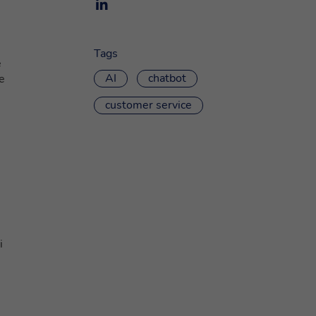
Tags
e
AI
chatbot
e
customer service
i