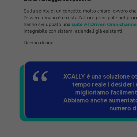
Sulla spinta di un concetto molto chiaro, ovvero che 
l’essere umano è e resta l’attore principale nel pr
hanno sviluppato una
suite AI Driven Omnichanne
integrabile con sistemi aziendali già esistenti.
Dicono di noi:
XCALLY è una soluzione otti
tempo reale i desideri 
miglioriamo facilment
Abbiamo anche aumentato l
numero di