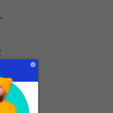
e.
a
i
×
e
te