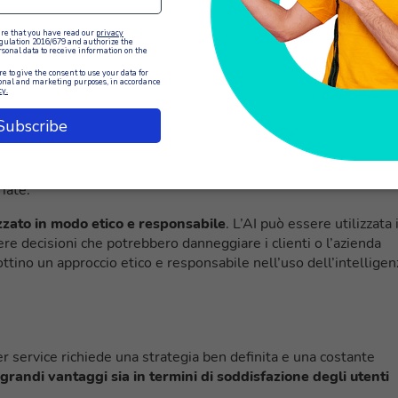
tizzare molte delle attività di customer service
. Grazie
te dei clienti in modo più efficiente e ridurre il tempo di attes
nza cliente e di ridurre i costi di gestione.
omer Service
ial Intelligence nel customer service, ci sono anche alcune sfid
garantire che l’AI sia in grado di comprendere il linguaggio
ò richiede una
formazione adeguata dell’AI e un monitoraggio
iate.
lizzato in modo etico e responsabile
. L’AI può essere utilizzata 
re decisioni che potrebbero danneggiare i clienti o l’azienda
ttino un approccio etico e responsabile nell’uso dell’intelligen
er service richiede una strategia ben definita e una costante
grandi vantaggi sia in termini di soddisfazione degli utenti