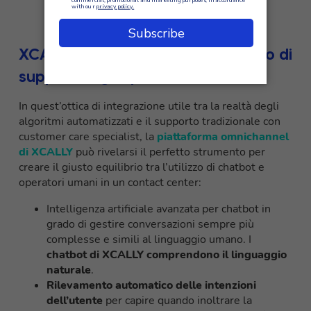
XCALLY: usare l’AI come strumento di
supporto agli operatori
In quest’ottica di integrazione utile tra la realtà degli
algoritmi automatizzati e il supporto tradizionale con
customer care specialist, la
piattaforma omnichannel
di XCALLY
può rivelarsi il perfetto strumento per
creare il giusto equilibrio tra l’utilizzo di chatbot e
operatori umani in un contact center:
Intelligenza artificiale avanzata per chatbot in
grado di gestire conversazioni sempre più
complesse e simili al linguaggio umano. I
chatbot di XCALLY comprendono il linguaggio
naturale
.
Rilevamento automatico delle intenzioni
dell’utente
per capire quando inoltrare la