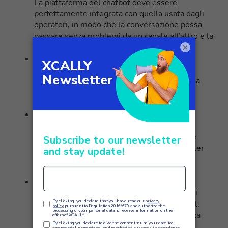
La piattaforma del chatbot deve essere
perfettamente integrata con quella usata dagli
operatori, in modo che la conversazione possa
passare senza problemi da un canale all’altro e la
×
cronologia sia condivisa.
Identificazione delle richieste complesse
Il chatbot, attraverso l’uso di parole chiave e
algoritmi, deve saper riconoscere quando una
richiesta necessita dell’intervento umano e
passarla adeguatamente all’operatore.
Feedback continuo
Gli operatori devono segnalare al team di
sviluppo del chatbot quando non comprende
correttamente una domanda, in modo da poter
continuamente migliorare le sue capacità di
linguaggio naturale.
Customer journey omnicanale
I chatbot devono essere integrati con gli altri
canali di customer service come email, social,
chat dal vivo, in modo da offrire un’esperienza
utente omnicanale.