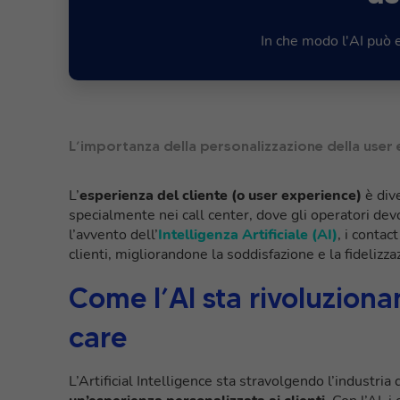
In che modo l'AI può 
L’importanza della personalizzazione della user 
L’
esperienza del cliente (o user experience)
è div
specialmente nei call center, dove gli operatori devon
l’avvento dell’
Intelligenza Artificiale (AI)
, i contac
clienti, migliorandone la soddisfazione e la fidelizza
Come l’AI sta rivoluzion
care
L’Artificial Intelligence sta stravolgendo l’industri