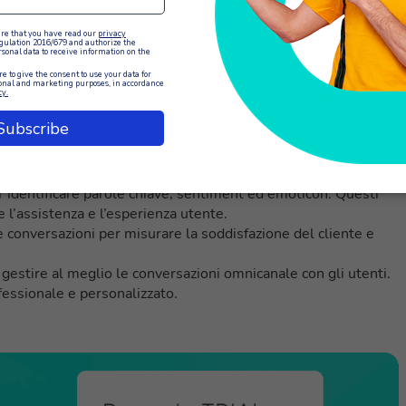
 creare
chatbot in grado di rispondere velocemente alle
tempi di attesa. Personalizza i chatbot con la brand identity del
pp per permettere ai clienti di comunicare tramite le app ch
rapide con opzioni preimpostate per velocizzare il servizio.
a
in base a competenze, disponibilità e lingue parlate dagli
istate nel minor tempo possibile all’operatore più adatto.
hiamata
con un agente attraverso il sito web, per un servizio
io di XCALLY con quello aziendale.
 identificare parole chiave, sentiment ed emoticon. Questi
e l’assistenza e l’esperienza utente.
 conversazioni per misurare la soddisfazione del cliente e
gestire al meglio le conversazioni omnicanale con gli utenti.
fessionale e personalizzato.