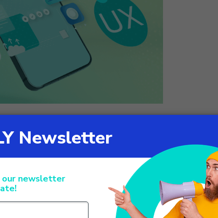
 una user experience efficace
 nei contact center può migliorare l’esperienza del cliente e
adatti, GDPR compliant, costantemente aggiornati, è il modo pi
er i contact center
, è possibile creare una user experience
servizio clienti dedicato: