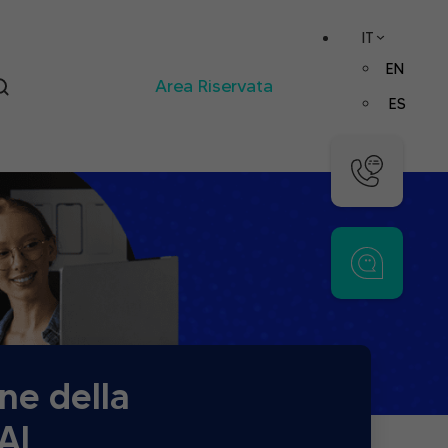
IT
EN
Area Riservata
ES
ne della
’AI