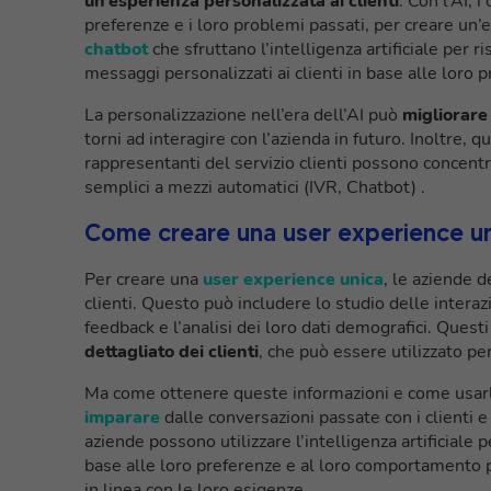
un’esperienza personalizzata ai clienti
. Con l’AI, 
preferenze e i loro problemi passati, per creare un’
chatbot
che sfruttano l’intelligenza artificiale per 
messaggi personalizzati ai clienti in base alle loro 
La personalizzazione nell’era dell’AI può
migliorare 
torni ad interagire con l’azienda in futuro. Inoltre, q
rappresentanti del servizio clienti possono concentra
semplici a mezzi automatici (IVR, Chatbot) .
Come creare una user experience un
Per creare una
user experience unica
, le aziende d
clienti. Questo può includere lo studio delle interazi
feedback e l’analisi dei loro dati demografici. Quest
dettagliato dei clienti
, che può essere utilizzato p
Ma come ottenere queste informazioni e come usarl
imparare
dalle conversazioni passate con i clienti e
aziende possono utilizzare l’intelligenza artificiale 
base alle loro preferenze e al loro comportamento pa
in linea con le loro esigenze.