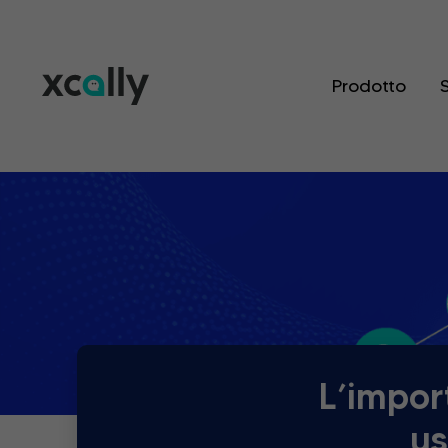
Prodotto
S
L’impor
us