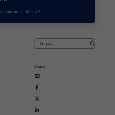
r experience efficace?
Cerca
Share