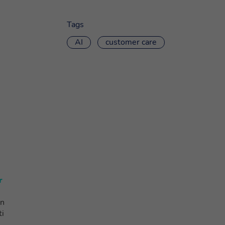
Tags
AI
customer care
r
in
ti