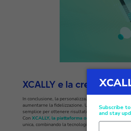
XCALLY e la creazione di
In conclusione, la personalizzazione nell’era dell’AI
aumentarne la fidelizzazione. Utilizzare strumenti 
semplice per ottenere risultati rapidi e sicuri.
Con
XCALLY, la piattaforma omnicanale pensata p
unica, combinando la tecnologia omnichannel con un 