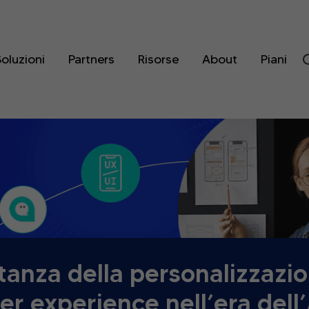
oluzioni
Partners
Risorse
About
Piani
tanza della personalizzazio
er experience nell’era dell