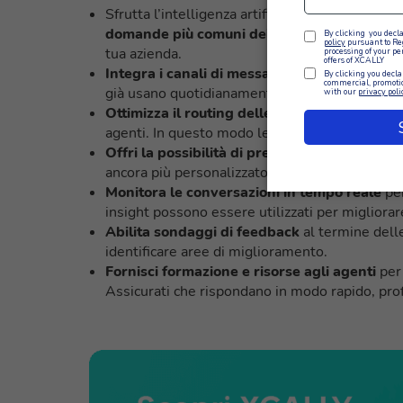
Sfrutta l’intelligenza artificiale di XCALLY per
domande più comuni dei clienti
, riducendo i 
tua azienda.
Integra i canali di messaggistica
come WhatsA
già usano quotidianamente. Abilita le risposte 
Ottimizza il routing delle chiamate in entrat
agenti. In questo modo le chiamate vengono sm
Offri la possibilità di prenotare una videoc
ancora più personalizzato. Integra il calendar
Monitora le conversazioni in tempo reale
per
insight possono essere utilizzati per migliorar
Abilita sondaggi di feedback
al termine delle
identificare aree di miglioramento.
Fornisci formazione e risorse agli agenti
per 
Assicurati che rispondano in modo rapido, pro