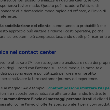
i contact center possono analizzare i dati dei clienti, le loro
esperienza taylor made. Questo può includere l’utilizzo di
rispondere alle domandein modo rapido ed efficace, o l’invio di
preferenze.
la soddisfazione del cliente
, aumentando la probabilità che
uesto approccio può aiutare a ridurre i costi operativi, poiché i
rsi su problemi più complessi, lasciando quelli più ricorrenti e
ica nei contact center
evono utilizzare l’AI per raccogliere e analizzare i dati dei propri
oni degli utenti con l’azienda sui social media, la raccolta di
i dati possono essere poi utilizzati per creare un
profilo
er personalizzare la loro customer journey ed experience.
e al meglio? Ad esempio, i
chatbot possono utilizzare l’AI pe
 fornire risposte personalizzate alle loro domande. Inoltre, le
per
automatizzare l’invio di messaggi personalizzati
ai clienti 
ssato, come l’invio di offerte speciali o alert per nuovi prodot