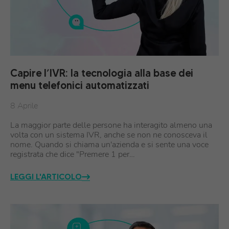
Capire l’IVR: la tecnologia alla base dei
menu telefonici automatizzati
8 Aprile
La maggior parte delle persone ha interagito almeno una
volta con un sistema IVR, anche se non ne conosceva il
nome. Quando si chiama un'azienda e si sente una voce
registrata che dice "Premere 1 per…
LEGGI L'ARTICOLO