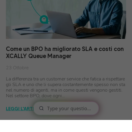
Come un BPO ha migliorato SLA e costi con
XCALLY Queue Manager
23 Ottobre
La differenza tra un customer service che fatica a rispettare
gli SLA e uno che li supera costantemente spesso non sta
nel numero di agenti, ma in come questi vengono gestiti.
Nel settore BPO, dove ogni…
LEGGI L'ARTICOLO