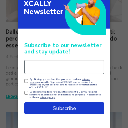
Dalle conversazioni agli approfondimenti:
perché la speech analytics sta diventando
essenziale per la customer experience
4 Febbraio
Le interazioni con i clienti non sono mai state così ricche di
dati e mai così difficili da comprendere appieno. Ogni
giorno le organizzazioni di medie e grandi dimensioni, in
particolare i fornitori di servizi che…
LEGGI L'ARTICOLO