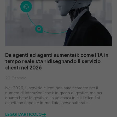
Da agenti ad agenti aumentati: come l’IA in
tempo reale sta ridisegnando il servizio
clienti nel 2026
22 Gennaio
Nel 2026, il servizio clienti non sarà ricordato per il
numero di interazioni che è in grado di gestire, ma per
quanto bene le gestisce. In un'epoca in cui i clienti si
aspettano risposte immediate, personalizzate…
LEGGI L'ARTICOLO