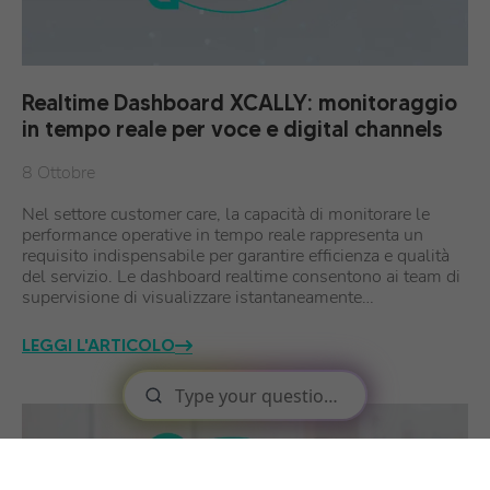
Realtime Dashboard XCALLY: monitoraggio
in tempo reale per voce e digital channels
8 Ottobre
Nel settore customer care, la capacità di monitorare le
performance operative in tempo reale rappresenta un
requisito indispensabile per garantire efficienza e qualità
del servizio. Le dashboard realtime consentono ai team di
supervisione di visualizzare istantaneamente…
LEGGI L'ARTICOLO