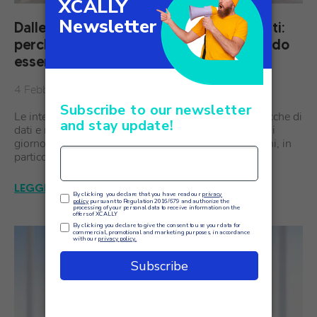
Dalle conversazioni agli approfondimenti:
perché la speech analytics sta diventando
essenziale per la customer experience
4 Febbraio
Le interazioni con i clienti non sono mai state così ricche di
dati e mai così difficili da comprendere appieno. Ogni
giorno le organizzazioni di medie e grandi dimensioni, in
particolare i fornitori di servizi che…
LEGGI L'ARTICOLO