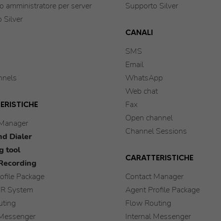
o amministratore per server
Supporto Silver
 Silver
CANALI
SMS
Email
nnels
WhatsApp
Web chat
ERISTICHE
Fax
Open channel
 Manager
Channel Sessions
d Dialer
g tool
CARATTERISTICHE
Recording
ofile Package
Contact Manager
VR System
Agent Profile Package
uting
Flow Routing
 Messenger
Internal Messenger