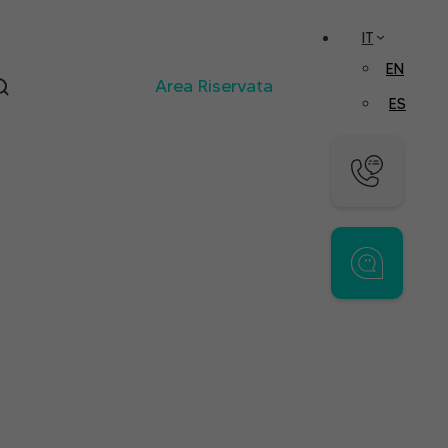
IT
EN
Area Riservata
ES