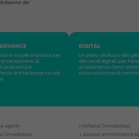
disfazione dei
 ADVANCE
DIGITAL
uzione vocale avanzata per
Un piano dedicato alla ge
he necessitano di
dei canali digitali, per forni
i avanzati per
un'assistenza clienti omni
ienza di interazione vocale
senza soluzione di continui
a.
ne agente
Interfaccia Omnidesktop
cia Omnidesktop
1 accesso amministratore pe