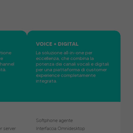
VOICE + DIGITAL
stione
La soluzione all-in-one per
re
eccellenza, che combina la
channel
potenza dei canali vocali e digitali
tà.
per una piattaforma di customer
experience completamente
integrata.
Softphone agente
r server
Interfaccia Omnidesktop