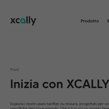
Prodotto
S
Piani
Inizia con XCALL
Esplora i nostri piani tariffari su misura, progettati per 
specifiche della tua azienda. Che il tuo sia un piccolo te