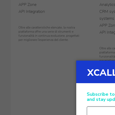
APP Zone
Analytic
API Integration
CRM syst
systems 
APP Zo
Oltre alle caratteristiche elencate, la nostra
piattaforma offre una serie di strumenti e
API Inte
funzionalità in continua evoluzione, progettati
per migliorare l'esperienza del cliente.
Oltre alle c
piattaforma
funzionalità
per migliora