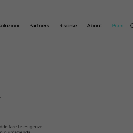
oluzioni
Partners
Risorse
About
Piani
Y
soddisfare le esigenze
am o un’azienda,