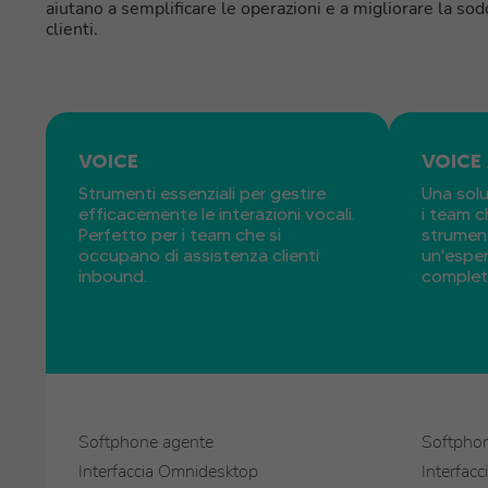
aiutano a semplificare le operazioni e a migliorare la sod
clienti.
VOICE
VOICE
Strumenti essenziali per gestire
Una sol
efficacemente le interazioni vocali.
i team c
Perfetto per i team che si
strument
occupano di assistenza clienti
un'esper
inbound.
complet
Softphone agente
Softpho
Interfaccia Omnidesktop
Interfac