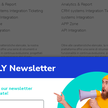
s & Report
Analytics & Report
ems Integration Ticketing
CRM systems Integration Ti
Integration
systems Integration
ne
APP Zone
gration
API Integration
aratteristiche elencate, la nostra
Oltre alle caratteristiche elencate, la 
 offre una serie di strumenti e
piattaforma offre una serie di strumen
 in continua evoluzione, progettati
funzionalità in continua evoluzione, p
re l'esperienza del cliente.
per migliorare l'esperienza del cliente