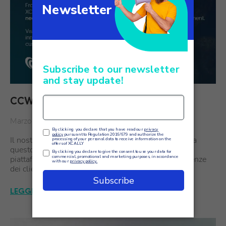
CCW Conference Berlin 2025
Marzo 2025
Il nostro partner di fiducia SOGEDES ha partecipato a
questo prestigioso evento, presentando XCALLY, la
piattaforma omnicanale progettata attorno alle esigenze
dei clienti.
LEGGI DI PIÙ