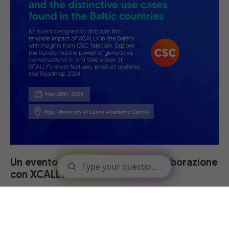
Un evento di CSC Telecom in collaborazione
con XCALLY
Maggio 2024
Intraprendi un viaggio immersivo con XCALLY durante
l'esclusivo workshop ospitato da CSC Telecom, nostro