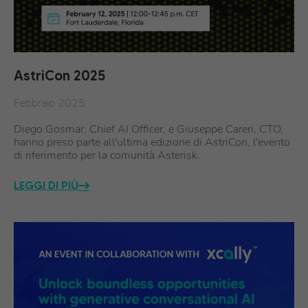
AstriCon 2025
Febbraio 2025
Diego Gosmar, Chief AI Officer, e Giuseppe Careri, CTO,
hanno preso parte all'ultima edizione di AstriCon, l'evento
di riferimento per la comunità Asterisk.
LEGGI DI PIÙ