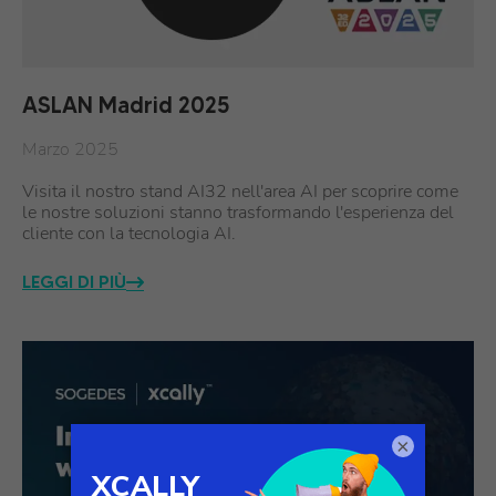
ASLAN Madrid 2025
Marzo 2025
Visita il nostro stand AI32 nell'area AI per scoprire come
le nostre soluzioni stanno trasformando l'esperienza del
cliente con la tecnologia AI.
LEGGI DI PIÙ
×