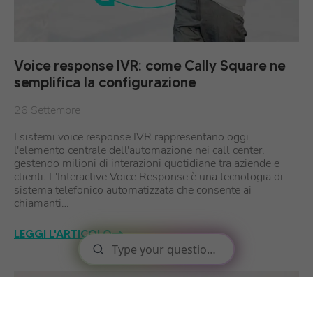
Voice response IVR: come Cally Square ne
semplifica la configurazione
26 Settembre
I sistemi voice response IVR rappresentano oggi
l'elemento centrale dell'automazione nei call center,
gestendo milioni di interazioni quotidiane tra aziende e
clienti. L'Interactive Voice Response è una tecnologia di
sistema telefonico automatizzata che consente ai
chiamanti…
LEGGI L'ARTICOLO