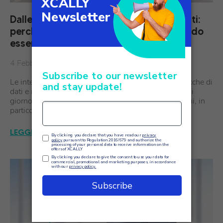
Dalle conversazioni agli approfondimenti:
perché la speech analytics sta diventando
essenziale per la customer experience
4 Febbraio
Le interazioni con i clienti non sono mai state così ricche di
dati e mai così difficili da comprendere appieno. Ogni
giorno le organizzazioni di medie e grandi dimensioni, in
particolare i fornitori di servizi che…
LEGGI L'ARTICOLO