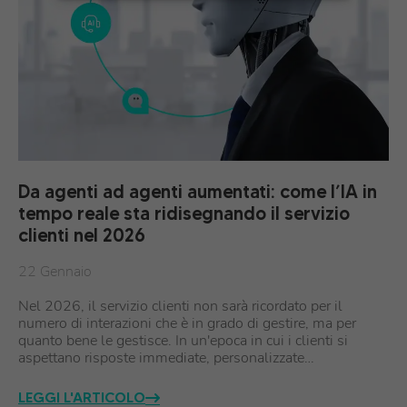
Da agenti ad agenti aumentati: come l’IA in
tempo reale sta ridisegnando il servizio
clienti nel 2026
22 Gennaio
Nel 2026, il servizio clienti non sarà ricordato per il
numero di interazioni che è in grado di gestire, ma per
quanto bene le gestisce. In un'epoca in cui i clienti si
aspettano risposte immediate, personalizzate…
LEGGI L'ARTICOLO