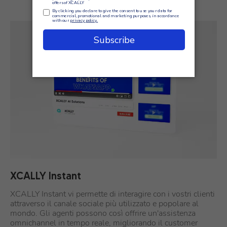
XCALLY Instant
XCALLY Instant vi permette di interagire con i vostri clienti
attraverso il canale sociale più utilizzato e popolare al
mondo. Gli agenti possono così offrire un'assistenza
omnichannel in tempo reale, migliorando il customer