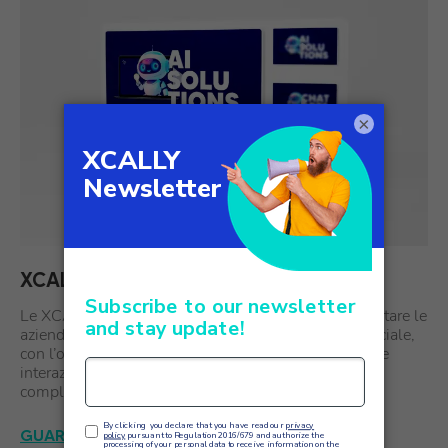
×
XCALLY AI Solutions
Le XCALLY AI Solutions sono progettate per supportare le
aziende sfruttando la potenza dell’Intelligenza Artificiale,
con l’obiettivo di semplificare i processi, migliorare le
interazioni con i clienti e aumentare l’efficienza
complessiva. In XCALLY crediamo che l’AI…
GUARDA ORA