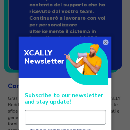
contento del supporto che ho
ricevuto dal vostro team.
Continuerò a lavorare con voi
per personalizzare
ulteriormente il sistema in
base alle esigenze del CRO.
×
Giuliano Generali
Conclusione
Grazie all’implementazione della soluzione di XCALLY,
Rodd Hotels & Resorts ha affrontato con successo le
sfide legate alla perdita di capacità di analisi dei dati e
generazione di report. La soluzione completa ha
fornito loro analisi avanzate del call center, report