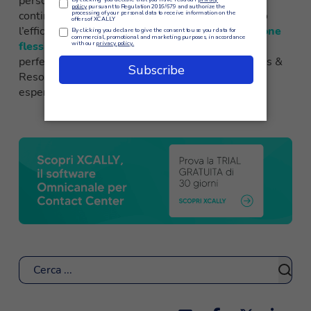
personalizzati e integrazione senza soluzione di
continuità con i loro sistemi esistenti, migliorando
l’efficienza operativa e il servizio clienti. La
soluzione
flessibile e conveniente di XCALLY
si è rivelata
perfettamente adatta alle esigenze di Rodd Hotels &
Resorts, consentendo loro di continuare a offrire
esperienze di ospitalità eccezionali ai loro ospiti.
Cerca