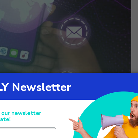
penchannel
 suite omnicanale XCALLY Motion, permettendo di gestire in