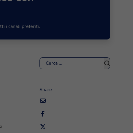
 i canali preferiti.
Cerca
i
Share
si