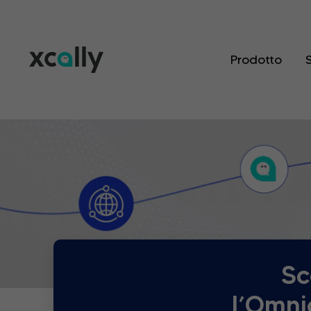
Prodotto
S
Sc
l’Omni