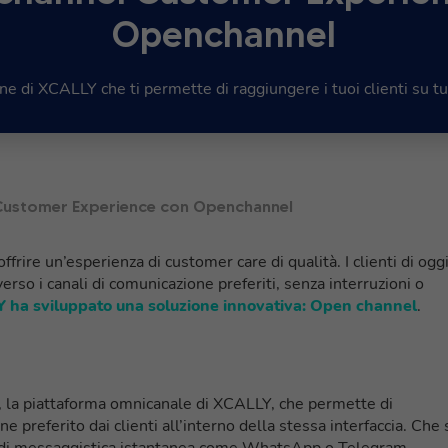
Openchannel
ne di XCALLY che ti permette di raggiungere i tuoi clienti su tutti
 Customer Experience con Openchannel
rire un’esperienza di customer care di qualità. I clienti di ogg
erso i canali di comunicazione preferiti, senza interruzioni o
 ha sviluppato una soluzione innovativa: Open channel
.
, la piattaforma omnicanale di XCALLY, che permette di
 preferito dai clienti all’interno della stessa interfaccia. Che 
ali di messaggistica istantanea come WhatsApp o Telegram,