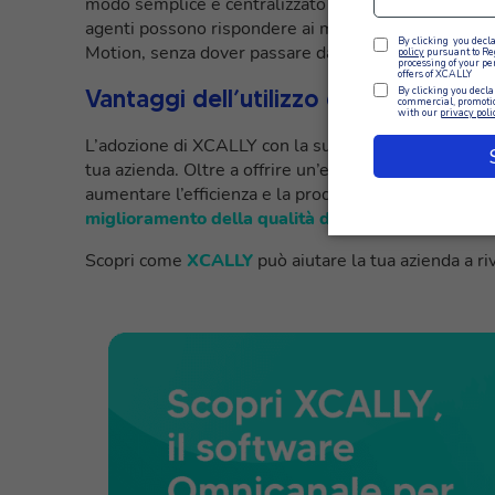
modo semplice e centralizzato le interazioni con i clie
agenti possono rispondere ai messaggi dei clienti s
Motion, senza dover passare da una piattaforma all’a
Vantaggi dell’utilizzo di XCALLY per 
L’adozione di XCALLY con la sua funzionalità Open 
tua azienda. Oltre a offrire un’esperienza omnicanale
aumentare l’efficienza e la produttività degli agenti, 
miglioramento della qualità del servizio offerto 
Scopri come
XCALLY
può aiutare la tua azienda a ri