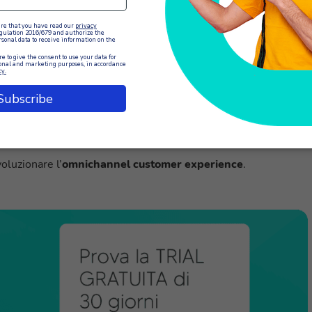
nti attraverso i canali preferiti. Grazie a questa funzionalità, gl
u qualsiasi canale direttamente dall’interfaccia di XCALLY
ltra.
il customer service
channel porta numerosi vantaggi per il customer service della
 fluida e personalizzata per i tuoi clienti, XCALLY consente di
grazie all’interfaccia intuitiva e unificata. Questo si traduce in u
e in una maggiore soddisfazione complessiva dei clienti
.
voluzionare l’
omnichannel customer experience
.