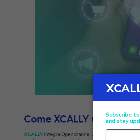
Come XCALLY utilizza O
XCALLY
integra Openchannel all’interno della sua