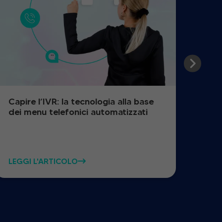
Capire l’IVR: la tecnologia alla base
Com
dei menu telefonici automatizzati
pazi
LEGGI L'ARTICOLO
LEGG