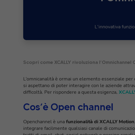
L'innovativa funzio
Scopri come XCALLY rivoluziona l’Omnichannel
L’omnicanalità è ormai un elemento essenziale per off
si aspettano di poter interagire con le aziende attrav
difficoltà. Per rispondere a questa esigenza,
XCALLY
Cos’è Open channel
Openchannel è una
funzionalità di XCALLY Motion
integrare facilmente qualsiasi canale di comunicazione
tratti di email, chat, social network o persino can