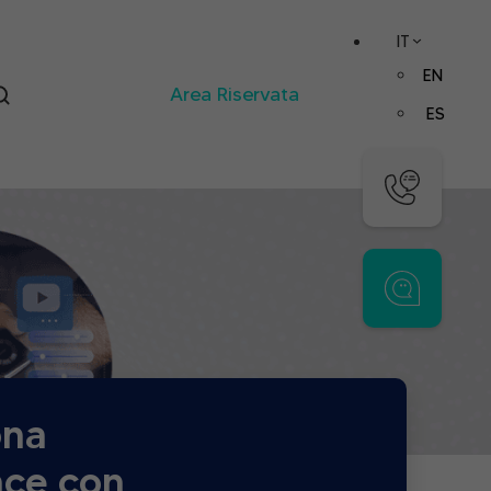
IT
EN
Area Riservata
ES
ona
nce con