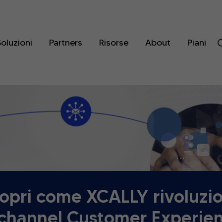
oluzioni
Partners
Risorse
About
Piani
opri come XCALLY rivoluzi
channel Customer Experie