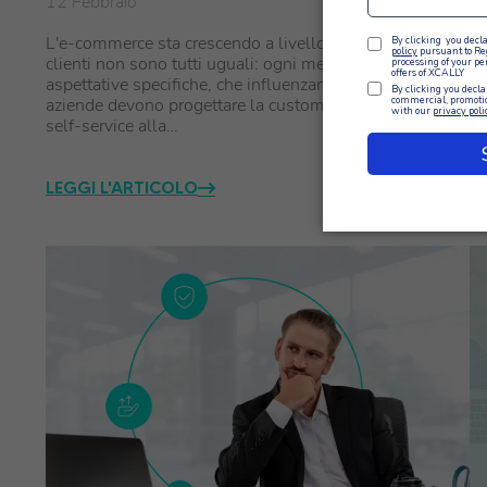
12 Febbraio
4 
L'e-commerce sta crescendo a livello globale, ma i
Le
clienti non sono tutti uguali: ogni mercato ha esigenze e
ri
aspettative specifiche, che influenzano il modo in cui le
ap
aziende devono progettare la customer experience. Dal
gr
self-service alla…
c
LEGGI L'ARTICOLO
L