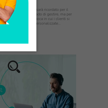
o
l servizio clienti non sarà ricordato per il
interazioni che è in grado di gestire, ma per
 le gestisce. In un'epoca in cui i clienti si
risposte immediate, personalizzate…
ARTICOLO