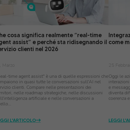
he cosa significa realmente “real-time
Integra
gent assist” e perché sta ridisegnando il
come mig
ervizio clienti nel 2026
1 Marzo
25 Febbra
eal-time agent assist" è una di quelle espressioni che
Oggi le az
mpaiono in quasi tutte le conversazioni sull'AI nel
interazioni
rvizio clienti. Compare nelle presentazioni dei
e messaggi
rnitori, nelle roadmap strategiche, nelle discussioni
diventa di
ll'intelligenza artificiale e nelle conversazioni a
coerenza e
vello…
EGGI L'ARTICOLO
LEGGI L'