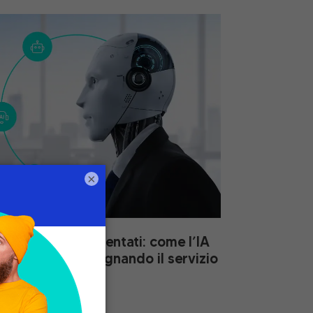
×
ti ad agenti aumentati: come l’IA
 reale sta ridisegnando il servizio
nel 2026