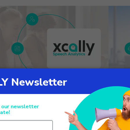
alle conversazioni agli approfondimenti:
Da agen
erché la speech analytics sta diventando
in tempo
ssenziale per la customer experience
clienti 