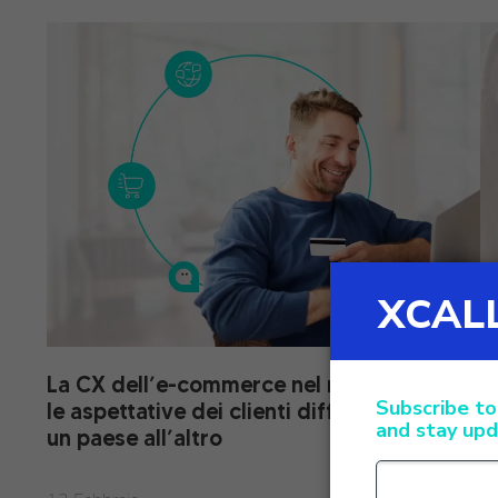
La CX dell’e-commerce nel mondo: come
D
le aspettative dei clienti differiscono da
p
un paese all’altro
e