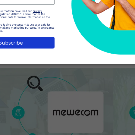
Febbraio
22 Gennai
 interazioni con i clienti non sono mai state così
Nel 2026, i
cche di dati e mai così difficili da comprendere
numero di 
pieno. Ogni giorno le organizzazioni di medie e
quanto bene
andi dimensioni, in particolare i fornitori di servizi
aspettano 
he…
EGGI L'ARTICOLO
LEGGI L'