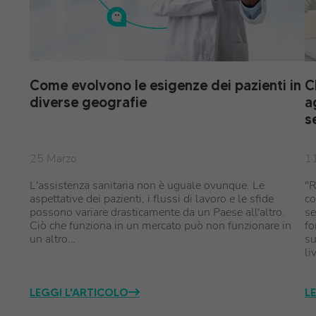
Come evolvono le esigenze dei pazienti in
C
diverse geografie
a
s
25 Marzo
1
L'assistenza sanitaria non è uguale ovunque. Le
"R
aspettative dei pazienti, i flussi di lavoro e le sfide
co
possono variare drasticamente da un Paese all'altro.
se
Ciò che funziona in un mercato può non funzionare in
fo
un altro…
su
li
LEGGI L'ARTICOLO
L