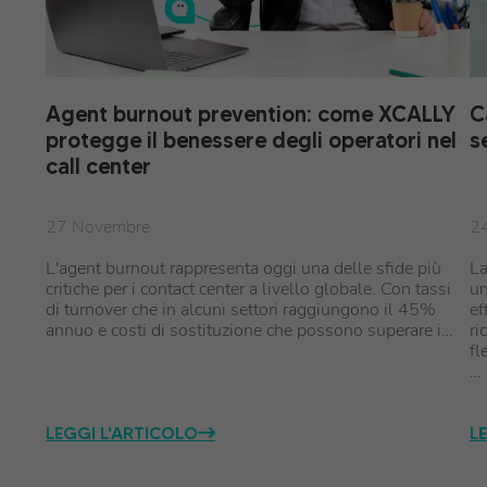
Agent burnout prevention: come XCALLY
C
protegge il benessere degli operatori nel
s
call center
27 Novembre
2
L'agent burnout rappresenta oggi una delle sfide più
La
critiche per i contact center a livello globale. Con tassi
un
di turnover che in alcuni settori raggiungono il 45%
ef
annuo e costi di sostituzione che possono superare i…
ri
fl
…
LEGGI L'ARTICOLO
L