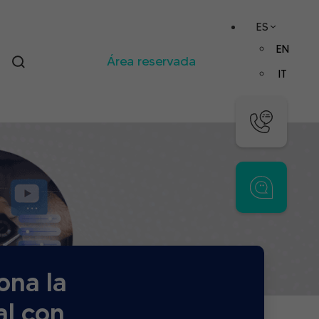
ES
EN
Área reservada
IT
ona la
al con