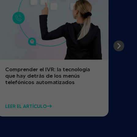
Comprender el IVR: la tecnología
Cóm
que hay detrás de los menús
de l
telefónicos automatizados
reg
LEER EL ARTÍCULO
LEER