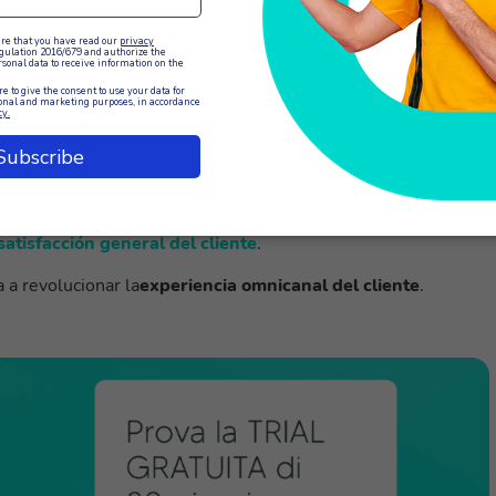
 XCALLY Motion, lo que permite una gestión sencilla y
n los canales preferidos. Con esta funcionalidad, los agentes
 cualquier canal directamente desde la interfaz de XCALLY
tención al cliente
o aporta numerosas ventajas al servicio de atención al client
es una experiencia omnicanal fluida y personalizada, XCALLY 
gentes gracias a su interfaz intuitiva y unificada. Esto se tradu
atisfacción general del cliente
.
 a revolucionar la
experiencia omnicanal del cliente
.