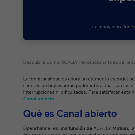
La innovadora funci
Descubre cómo XCALLY revoluciona la experienc
La omnicanalidad es ahora un elemento esencial para
clientes de hoy esperan poder interactuar con las e
interrupciones ni dificultades. Para satisfacer esta
Canal abierto
.
Qué es Canal abierto
Openchannel es una
función de
XCALLY
Motion
, l
fácilmente cualquiera de los canales de comunicació