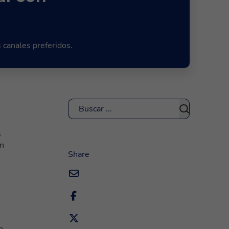
 canales preferidos.
Buscar
s
in
Share
a