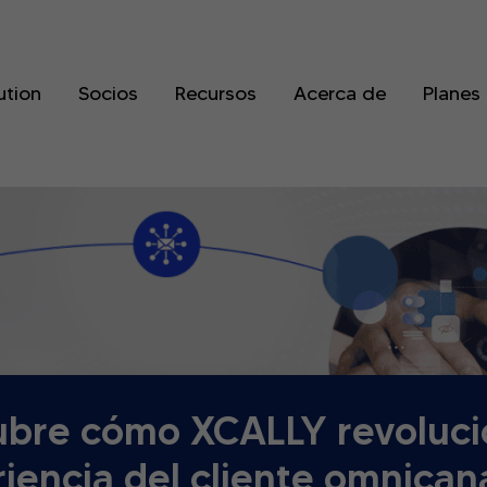
ution
Socios
Recursos
Acerca de
Planes
bre cómo XCALLY revoluci
iencia del cliente omnican