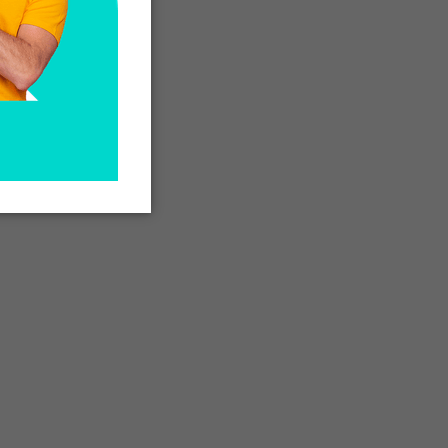
e
te
ce