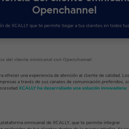
Openchannel
ón de XCALLY que te permite llegar a tus clientes en todos tus
ia del cliente omnicanal con Openchannel
 ofrecer una experiencia de atención al cliente de calidad. Lo
mpresas a través de sus canales de comunicación preferidos, s
 necesidad
XCALLY ha desarrollado una solución innovadora:
a plataforma omnicanal de XCALLY, que te permite integrar
n preferidos de tus clientes dentro de la misma interfaz. Ya se