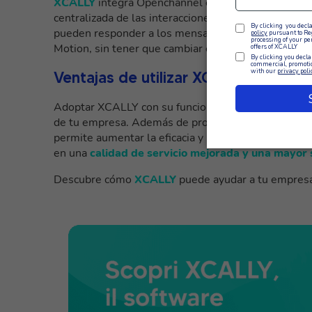
XCALLY
integra Openchannel en su suite omnicanal
centralizada de las interacciones con los clientes e
pueden responder a los mensajes de los clientes en
Motion, sin tener que cambiar entre plataformas.
Ventajas de utilizar XCALLY para la a
Adoptar XCALLY con su funcionalidad de canal abiert
de tu empresa. Además de proporcionar a tus client
permite aumentar la eficacia y productividad de los a
en una
calidad de servicio mejorada y una mayor s
Descubre cómo
XCALLY
puede ayudar a tu empresa