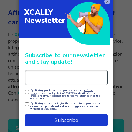
team e la qualità del servizio.
×
Affrontare il futuro della customer
care con XCALLY
Le
XCALLY AI Solutions
rappresentano una vera e
propria rivoluzione per il settore del customer service.
Integrando i migliori strumenti di intelligenza
artificiale, le aziende possono ottimizzare le interazioni
con i clienti, migliorare l’efficienza operativa e offrire
un servizio di alta qualità. Investire in queste
tecnologie non solo aiuta a soddisfare le esigenze
attuali dei clienti, ma prepara anche le aziende a
affrontare le sfide future nel panorama competitivo
.
Con
XCALLY
, il tuo contact center può raggiungere
nuovi livelli di eccellenza nel servizio clienti.