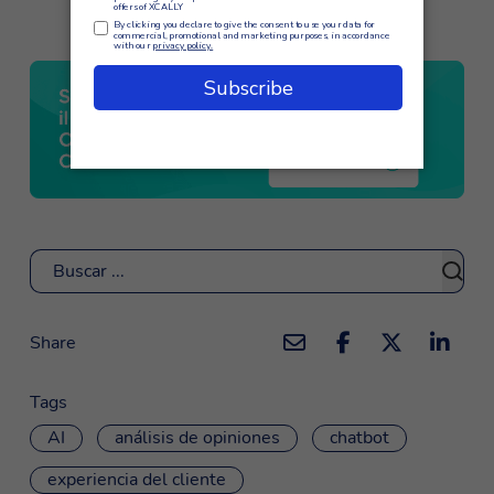
Buscar
Share
Tags
AI
análisis de opiniones
chatbot
experiencia del cliente