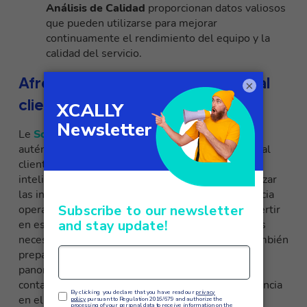
Análisis de Calidad
proporcionan datos valiosos
que pueden utilizarse para mejorar
continuamente el rendimiento del equipo y la
calidad del servicio.
Afrontar el futuro de la atención al
×
cliente con XCALLY
Le
Soluciones de IA XCALLY
representan una
auténtica revolución para el sector de la atención al
cliente. Integrando las mejores herramientas de
inteligencia artificial, las empresas pueden optimizar
las interacciones con los clientes, mejorar la eficacia
operativa y ofrecer un servicio de alta calidad. Invertir
en estas tecnologías no sólo ayuda a satisfacer las
necesidades actuales de los clientes, sino que también
prepara a las empresas para
futuros retos en el
panorama competitivo
. Con
XCALLY
tu centro de
contacto puede alcanzar nuevos niveles de excelencia
en el servicio al cliente.