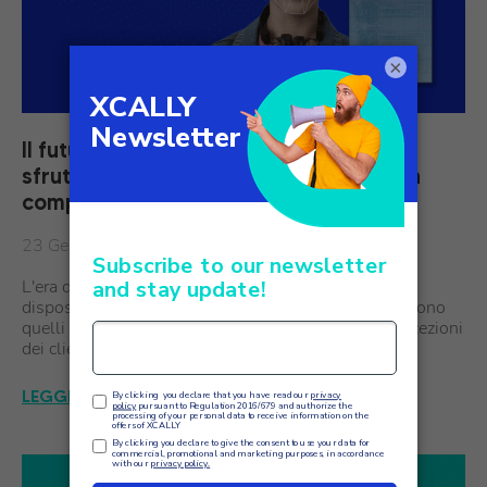
×
Il futuro della customer experience:
sfruttare l’AI sentiment analysis per una
comprensione più profonda dei clienti
23 Gennaio
L'era digitale ha portato un'enorme quantità di dati a
disposizione delle aziende. Tra i dati più preziosi ci sono
quelli che riflettono le opinioni, le emozioni e le percezioni
dei clienti. La comprensione di queste informazioni…
LEGGI L'ARTICOLO