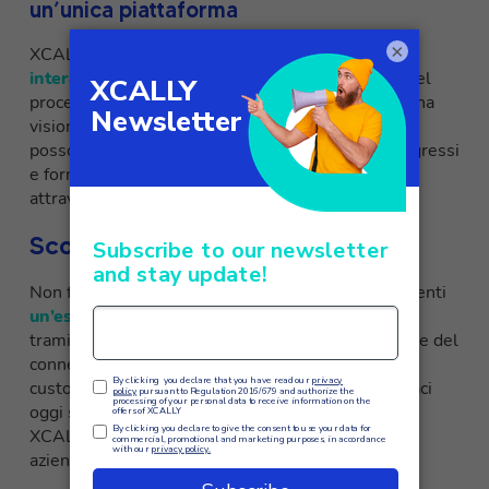
un’unica piattaforma
×
XCALLY consente di
tenere traccia di tutte le
interazioni avvenute su WhatsApp
all’interno del
processo di engagement con il cliente, offrendo una
visione completa del percorso utente. Gli agenti
possono consultare la cronologia dei contatti pregressi
e fornire un’assistenza personalizzata e coerente
attraverso il customer journey omnicanale.
Scopri XCALLY
Non farti sfuggire l’opportunità di offrire ai tuoi clienti
un’esperienza di customer service eccezionale
tramite WhatsApp. Sfrutta le funzionalità avanzate del
connettore WhatsApp di XCALLY e porta la tua
customer service ad un livello superiore. Contattaci
oggi stesso per una prova gratuita e scopri come
XCALLY può rivoluzionare la tua comunicazione
aziendale.