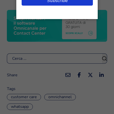
Cerca
Share
Tags
customer care
omnichannel
whatsapp