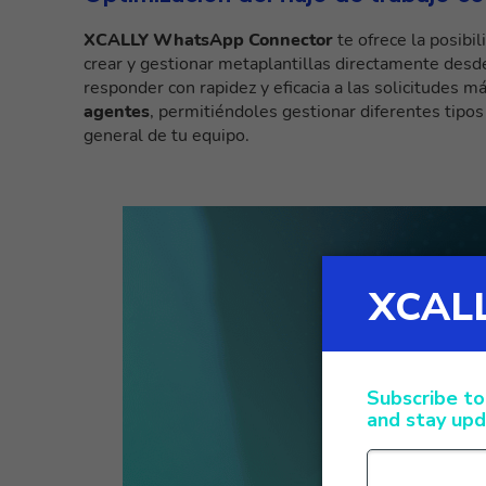
XCALLY WhatsApp Connector
te ofrece la posibil
crear y gestionar metaplantillas directamente desd
responder con rapidez y eficacia a las solicitudes 
agentes
, permitiéndoles gestionar diferentes tipo
general de tu equipo.