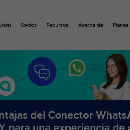
ution
Socios
Recursos
Acerca de
Planes
ntajas del Conector What
 para una experiencia de 