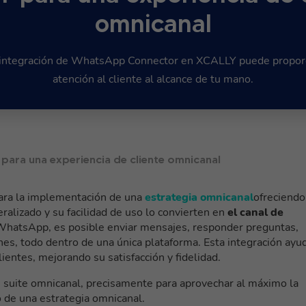
omnicanal
integración de WhatsApp Connector en XCALLY puede proporc
atención al cliente al alcance de tu mano.
para una experiencia de cliente omnicanal
ra la implementación de una
estrategia omnicanal
ofreciendo
alizado y su facilidad de uso lo convierten en
el canal de
WhatsApp, es posible enviar mensajes, responder preguntas,
ones, todo dentro de una única plataforma. Esta integración ayu
lientes, mejorando su satisfacción y fidelidad.
 suite omnicanal, precisamente para aprovechar al máximo la
o de una estrategia omnicanal.