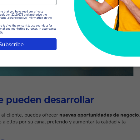
e pueden desarrollar
al cliente, puedes ofrecer
nuevas oportunidades de negocio
.
 a ellos por su canal preferido y aumentar la calidad y la