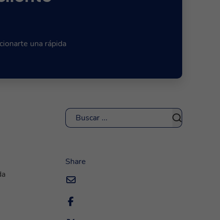
ionarte una rápida
Buscar
Share
da