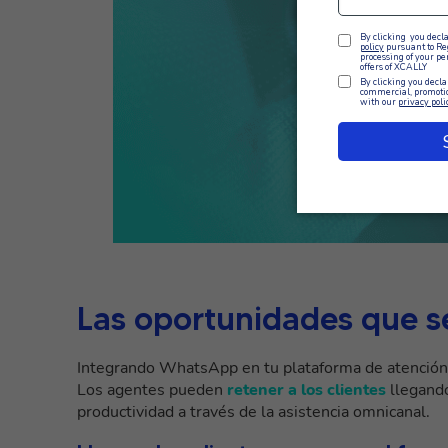
Las oportunidades que s
Integrando WhatsApp en tu plataforma de atención 
Los agentes pueden
retener a los clientes
llegando
productividad a través de la asistencia omnicanal.