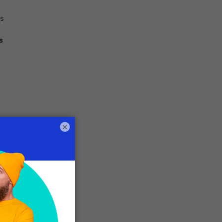
es
s
×