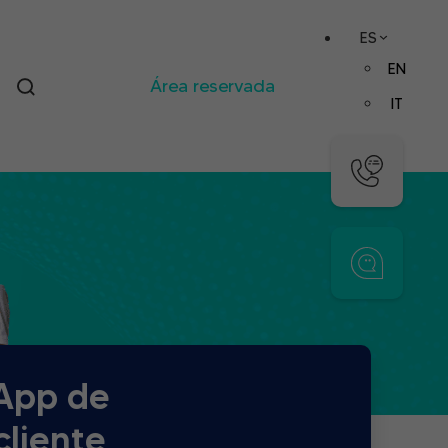
ES
EN
Área reservada
IT
sApp de
cliente