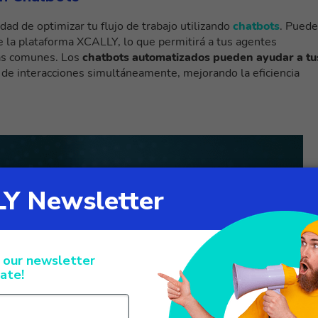
idad de optimizar tu flujo de trabajo utilizando
chatbots
. Pued
e la plataforma XCALLY, lo que permitirá a tus agentes
más comunes. Los
chatbots automatizados pueden ayudar a tu
s de interacciones simultáneamente, mejorando la eficiencia