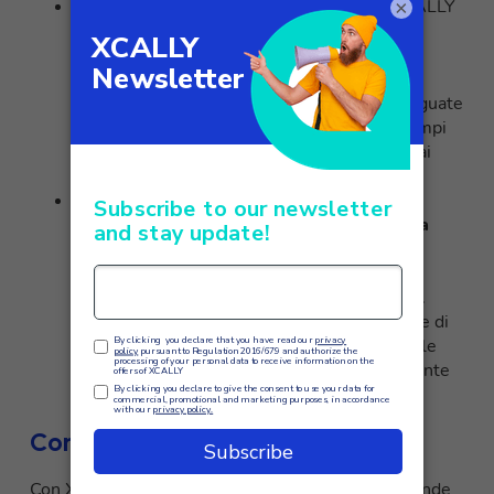
Risposte automatiche:
L’IA applicata in XCALLY
×
consente di generare
risposte automatiche
personalizzate
per le richieste dei clienti.
Attraverso l’apprendimento automatico e
l’analisi dei dati, può suggerire risposte adeguate
basate su scenari precedenti, riducendo i tempi
di risposta e fornendo una soluzione rapida ai
clienti.
Analisi dei dati e previsioni:
L’artificial
intelligence può
analizzare i dati raccolti da
diverse fonti
, come feedback dei clienti,
interazioni passate e trend di mercato, per
identificare modelli, tendenze e opportunità.
Queste informazioni consentono alle aziende di
prendere decisioni più informate, anticipare le
esigenze dei clienti e migliorare continuamente
la Customer Experience.
Conclusione
Con XCALLY e il suo software omnicanale, le aziende