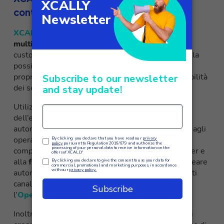
contact center
XCALLY
, la
suite pensata per contact center
multicanale
, permette alle aziende di offrire una
customer journey personalizzata e fluida, grazie alla
possibilità di integrarsi facilmente con i sistemi
proprietari delle società a cui si rivolge, alla scalabilità
dei servizi offerti e alla semplicità di utilizzo.
Utilizzando l’artificial intelligence al servizio
dell’esperienza utente, XCALLY permette di
automatizzare le richieste più ripetitive, lasciando agli
operatori specializzati la gestione di quelle più
complesse ed articolate. Grazie ad un visual builder e
alla
funzione drag&drop
, XCALLY permette di creare
autonomamente i
flussi IVR
e di aggiungere quanti
canali di comunicazione si desiderano, sfruttando
l’
Open Channel
.
Inoltre, XCALLY dà la possibilità ai propri clienti di