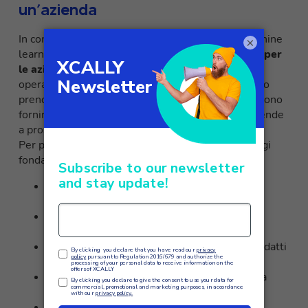
un’azienda
In conclusione, i predictive models basati sul machine
×
learning
possono essere strumenti potentissimi per
le aziende
. Che si tratti di migliorare l’efficienza
operativa, aumentare la soddisfazione del cliente o
prendere decisioni informate, questi modelli possono
fornire insight preziosi che possono aiutare le aziende
a prosperare in un mercato competitivo.
Per poterli implementare efficacemente, i passaggi
fondamentali sono:
Raccogliere dati di qualità su tutti i processi
rilevanti
Identificare gli scenari su cui si vogliono fare
previsioni
Scegliere i modelli di machine learning più adatti
allo scopo
Validare accuratamente i modelli prima della
messa in produzione
Integrare i modelli nei processi decisionali e