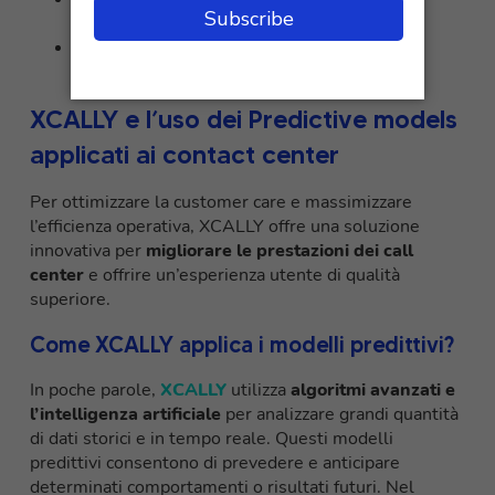
operativi
Monitorare e migliorare continuamente le
performance predittive
XCALLY e l’uso dei Predictive models
applicati ai contact center
Per ottimizzare la customer care e massimizzare
l’efficienza operativa, XCALLY offre una soluzione
innovativa per
migliorare le prestazioni dei call
center
e offrire un’esperienza utente di qualità
superiore.
Come XCALLY applica i modelli predittivi?
In poche parole,
XCALLY
utilizza
algoritmi avanzati e
l’intelligenza artificiale
per analizzare grandi quantità
di dati storici e in tempo reale. Questi modelli
predittivi consentono di prevedere e anticipare
determinati comportamenti o risultati futuri. Nel