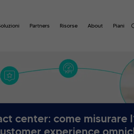
oluzioni
Partners
Risorse
About
Piani
act center: come misurare l’
customer experience omni