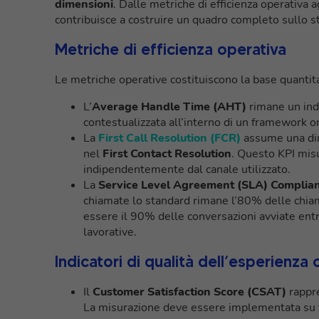
dimensioni
. Dalle metriche di efficienza operativa ag
contribuisce a costruire un quadro completo sullo s
Metriche di efficienza operativa
Le metriche operative costituiscono la base quantitat
L’
Average Handle Time (AHT)
rimane un indi
contestualizzata all’interno di un framework 
La
First Call Resolution (FCR)
assume una di
nel
First Contact Resolution
. Questo KPI misu
indipendentemente dal canale utilizzato.
La
Service Level Agreement (SLA) Complia
chiamate lo standard rimane l’80% delle chiam
essere il 90% delle conversazioni avviate entr
lavorative.
Indicatori di qualità dell’esperienza 
Il
Customer Satisfaction Score (CSAT)
rappre
La misurazione deve essere implementata su t