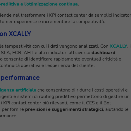
predittiva e l’ottimizzazione continua
.
ende nel trasformare i KPI contact center da semplici indicator
ustomer experience e incrementare la competitività.
con XCALLY
 la tempestività con cui i dati vengono analizzati. Con
XCALLY
, i
 SLA, FCR, AHT e altri indicatori attraverso
dashboard
o consente di identificare rapidamente eventuali criticità e
ontinuità operativa e l’esperienza del cliente.
e performance
genza artificiale
che consentono di ridurre i costi operativi e
lligenti e sistemi di routing predittivo permettono di gestire un
KPI contact center più rilevanti, come il CES e il Bot
i per fornire
previsioni e suggerimenti strategici
, aiutando le
formance.