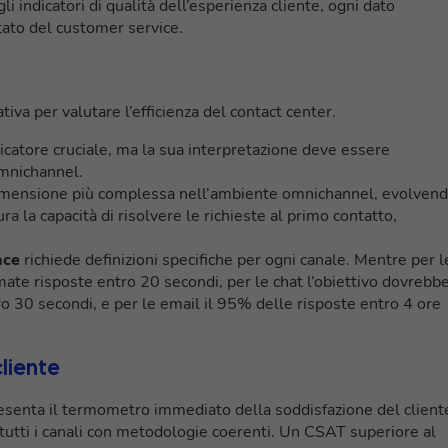
li indicatori di qualità dell’esperienza cliente, ogni dato
tato del customer service.
iva per valutare l’efficienza del contact center.
catore cruciale, ma la sua interpretazione deve essere
omnichannel.
mensione più complessa nell’ambiente omnichannel, evolven
ra la capacità di risolvere le richieste al primo contatto,
nce
richiede definizioni specifiche per ogni canale. Mentre per l
ate risposte entro 20 secondi, per le chat l’obiettivo dovrebb
o 30 secondi, e per le email il 95% delle risposte entro 4 ore
cliente
senta il termometro immediato della soddisfazione del client
utti i canali con metodologie coerenti. Un CSAT superiore al