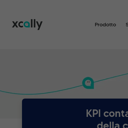
Prodotto
S
KPI cont
della 