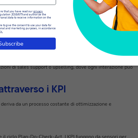
tà dei trasferimenti dalle soluzioni automatizzate agli operator
 contesto completo della conversazione in meno di 30 secondi.
 e tipologia di interazione. Email e chat presentano
spetto alle chiamate telefoniche (€8-15 per chiamata), ma
e e soddisfazione.
co generato dalle interazioni del contact center. Questo KPI è
zioni di sales support o upselling, dove ogni interazione può
ttraverso i KPI
ia deriva da un processo costante di ottimizzazione e
 il ciclo Plan-Do-Check-Act. I KPI fungono da sensori per