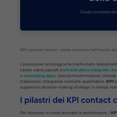
Guida completa all
KPI contact center: come misurare l’efficacia d
L’evoluzione tecnologica ha trasformato radicalmen
canale siamo passati a
infrastrutture integrate ch
e messaging apps
. Questa trasformazione richiede
tradizionali, integrando metriche quantitative (
KPI c
supportino decision-making strategici in tempo real
I pilastri dei KPI contact 
Per misurare in modo accurato le performance, i
KPI