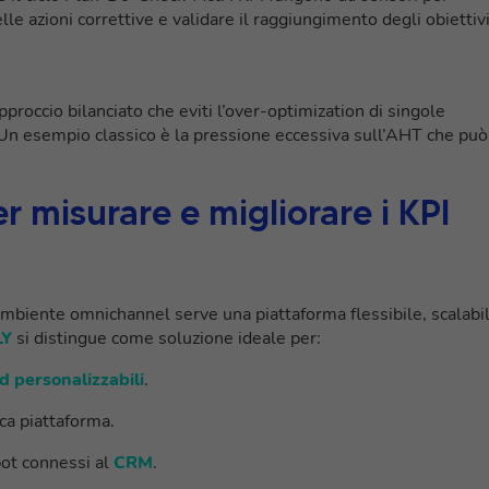
elle azioni correttive e validare il raggiungimento degli obiettivi
pproccio bilanciato che eviti l’over-optimization di singole
Un esempio classico è la pressione eccessiva sull’AHT che può
r misurare e migliorare i KPI
 ambiente omnichannel serve una piattaforma flessibile, scalabi
LY
si distingue come soluzione ideale per:
 personalizzabili
.
nica piattaforma.
bot connessi al
CRM
.