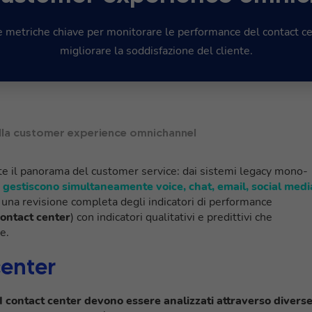
e metriche chiave per monitorare le performance del contact c
migliorare la soddisfazione del cliente.
ella customer experience omnichannel
te il panorama del customer service: dai sistemi legacy mono-
e gestiscono simultaneamente voice, chat, email, social medi
 una revisione completa degli indicatori di performance
ontact center
) con indicatori qualitativi e predittivi che
e.
center
 contact center devono essere analizzati attraverso divers