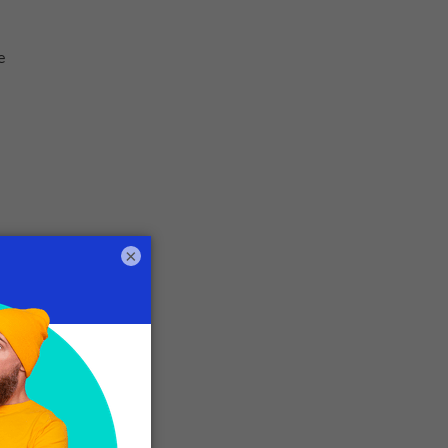
e
n
×
e