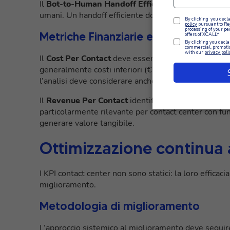
Il
Bot-to-Human Handoff Efficiency
valuta la quali
umani. Un handoff efficiente dovrebbe trasferire il
Metriche Finanziarie e ROI
Il
Cost Per Contact
deve essere calcolato per canale
generalmente costi inferiori (€2-5 per contatto) ri
l’analisi deve considerare anche i tassi di risoluzion
Il
Revenue Per Contact
identifica il valore economi
particolarmente rilevante per contact center con fun
generare valore tangibile.
Ottimizzazione continua a
I KPI contact center non sono statici: la loro efficac
miglioramento.
Metodologia di miglioramento
L’approccio sistemico al miglioramento deve seguire