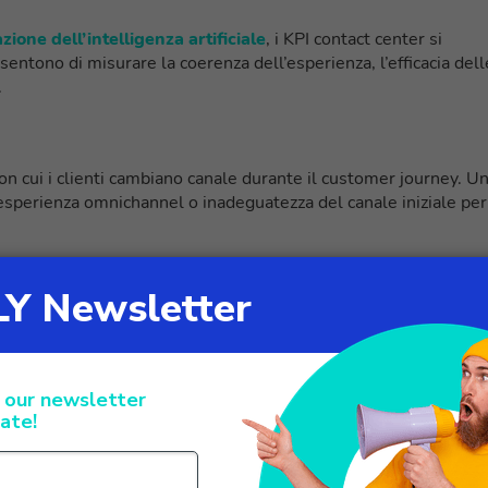
ione dell’intelligenza artificiale
, i KPI contact center si
ntono di misurare la coerenza dell’esperienza, l’efficacia dell
.
on cui i clienti cambiano canale durante il customer journey. U
’esperienza omnichannel o inadeguatezza del canale iniziale per
apacità di mantenere il contesto dell’interazione durante i
amentale per valutare l’efficacia dell’integrazione tecnologica 
nterazioni risolte completamente da chatbot o IVR intelligenti.
ici, permettendo agli agenti di concentrarsi su casistiche