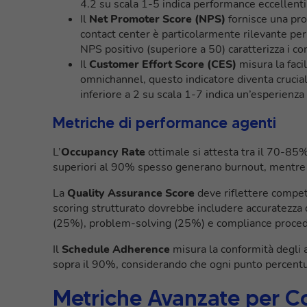
4.2 su scala 1-5 indica performance eccellenti,
Il
Net Promoter Score (NPS)
fornisce una pro
contact center è particolarmente rilevante per
NPS positivo (superiore a 50) caratterizza i co
Il
Customer Effort Score (CES)
misura la facil
omnichannel, questo indicatore diventa cruciale
inferiore a 2 su scala 1-7 indica un’esperienza f
Metriche di performance agenti
L’
Occupancy Rate
ottimale si attesta tra il 70-85%
superiori al 90% spesso generano burnout, mentre val
La
Quality Assurance Score
deve riflettere compete
scoring strutturato dovrebbe includere accuratezza 
(25%), problem-solving (25%) e compliance proced
Il
Schedule Adherence
misura la conformità degli a
sopra il 90%, considerando che ogni punto percentual
Metriche Avanzate per C