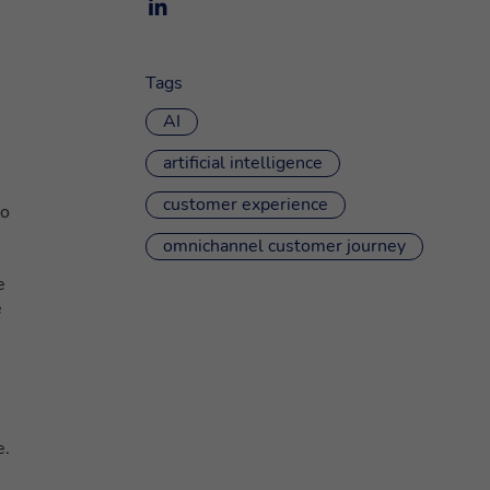
Tags
AI
artificial intelligence
customer experience
do
omnichannel customer journey
e
e
e.