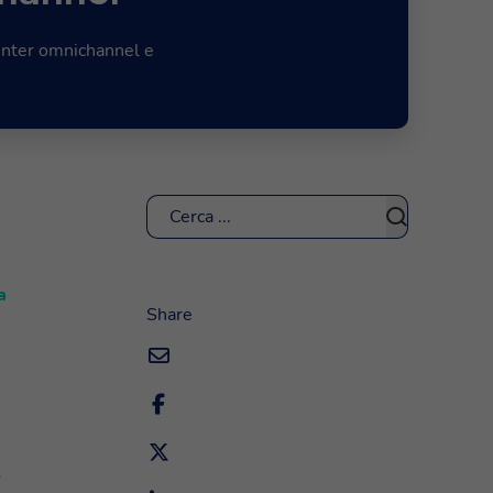
enter omnichannel e
Cerca
a
Share
e