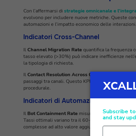
Con l’affermarsi di
strategie omnicanale e l’integraz
evolvono per includere nuove metriche. Queste conse
automazioni e l’impatto economico delle interazioni
Indicatori Cross-Channel
Il
Channel Migration Rate
quantifica la frequenza c
tasso elevato (>30%) può indicare inefficienze nell
la tipologia di richiesta.
Il
Contact Resolution Across Channels
misura la c
passaggi tra canali. Questo KPI contact center è fond
procedurale.
Indicatori di Automazione e AI
Il
Bot Containment Rate
misura la percentuale di i
Tassi ottimali variano tra il 60-80% per query sempl
complesse ad alto valore aggiunto.