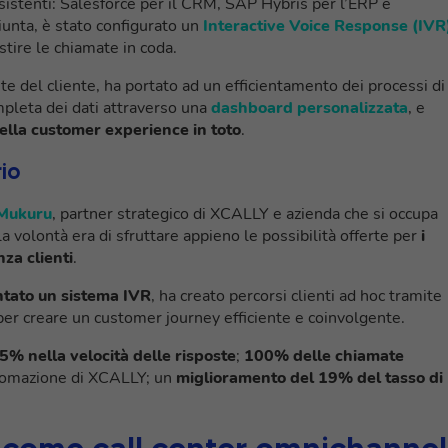
esistenti: Salesforce per il CRM, SAP Hybris per l’ERP e
giunta, è stato configurato un
Interactive Voice Response (IVR
stire le chiamate in coda.
ste del cliente, ha portato ad un efficientamento dei processi di
mpleta dei dati attraverso una
dashboard personalizzata
, e
ella customer experience in toto
.
io
Mukuru
, partner strategico di XCALLY e azienda che si occupa
 la volontà era di sfruttare appieno le possibilità offerte per
i
za clienti
.
tato un sistema IVR
, ha creato percorsi clienti ad hoc tramite
er creare un customer journey efficiente e coinvolgente.
5% nella velocità delle risposte
;
100% delle chiamate
automazione di XCALLY; un
miglioramento del 19% del tasso di