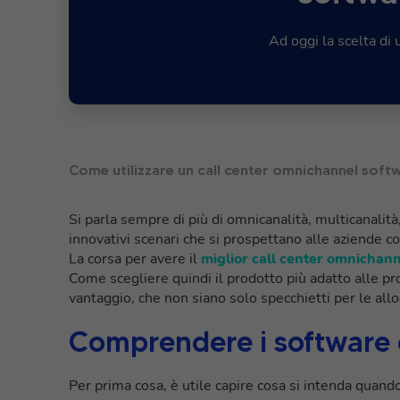
Ad oggi la scelta di
Come utilizzare un call center omnichannel softw
Si parla sempre di più di omnicanalità, multicanalità
innovativi scenari che si prospettano alle aziende c
La corsa per avere il
miglior call center omnichan
Come scegliere quindi il prodotto più adatto alle pro
vantaggio, che non siano solo specchietti per le all
Comprendere i software
Per prima cosa, è utile capire cosa si intenda quand