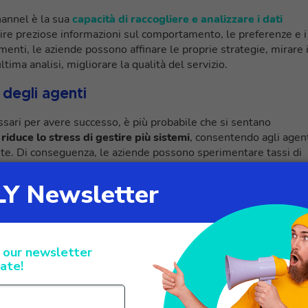
hannel è la sua
capacità di raccogliere e analizzare i dati
nire preziose informazioni sul comportamento, le preferenze e i
imenti, le aziende possono affinare le proprie strategie, mirare 
ltima analisi, migliorare la qualità del servizio.
degli agenti
sari per avere successo, è più probabile che si sentano
duce lo stress di gestire più sistemi
, consentendo agli agen
lente. Di conseguenza, le aziende possono sperimentare tassi di
 dipendenti.
 cercare in un software
customer care è da valutare con attenzione. Si devono tener con
e la transizione.