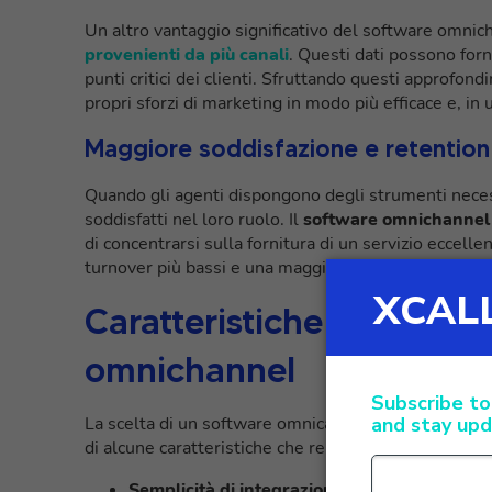
Un altro vantaggio significativo del software omnic
provenienti da più canali
. Questi dati possono for
punti critici dei clienti. Sfruttando questi approfond
propri sforzi di marketing in modo più efficace e, in u
Maggiore soddisfazione e retention 
Quando gli agenti dispongono degli strumenti neces
soddisfatti nel loro ruolo. Il
software omnichannel ri
di concentrarsi sulla fornitura di un servizio eccel
turnover più bassi e una maggiore soddisfazione dei
Caratteristiche chiave da
omnichannel
La scelta di un software omnicanale per il proprio 
di alcune caratteristiche che renderanno più semplic
Semplicità di integrazione