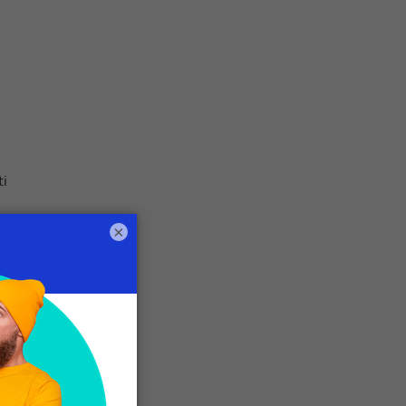
i
ti
×
to