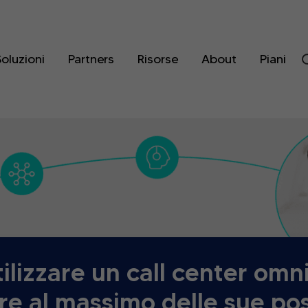
oluzioni
Partners
Risorse
About
Piani
ilizzare un call center omn
re al massimo delle sue poss