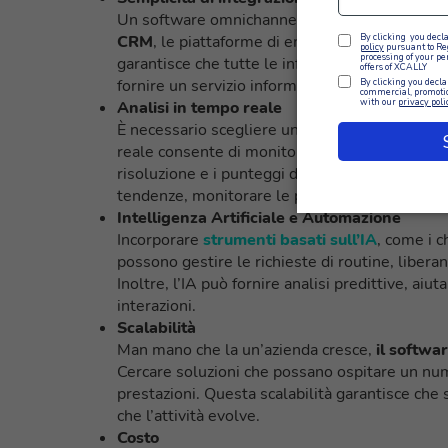
Un software omnichannel
dovrebbe integrar
CRM
, le piattaforme di email marketing e gli
garantisce che tutte le informazioni sui clienti
fornire un servizio informato.
Analisi in tempo reale
È necessario scegliere un software che offra
c
reale consente di monitorare gli indicatori chia
risoluzione e i punteggi di soddisfazione del 
tendenze, monitorare le prestazioni degli agen
Intelligenza Artificiale e Automazione
Incorporare
strumenti basati sull’IA
, come i c
possono gestire le richieste di routine, libera
Inoltre, l’IA può fornire analisi predittive, aiu
interazioni.
Scalabilità
Man mano che la un’azienda cresce,
il softwa
Cercare soluzioni che possano ospitare un nu
prestazioni. Questa scalabilità garantisce che 
che l’attività evolve.
Costo