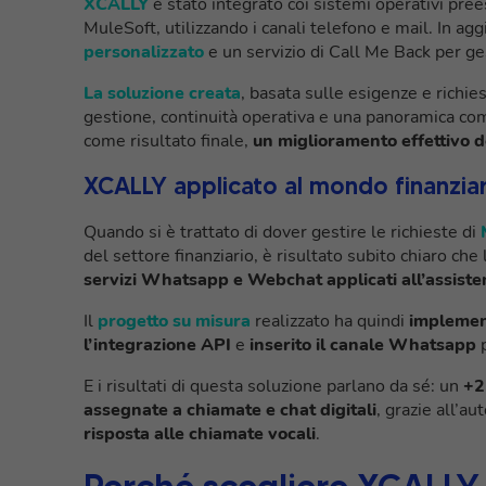
XCALLY
è stato integrato coi sistemi operativi pre
MuleSoft, utilizzando i canali telefono e mail. In ag
personalizzato
e un servizio di Call Me Back per ge
La soluzione creata
, basata sulle esigenze e richie
gestione, continuità operativa e una panoramica co
come risultato finale,
un miglioramento effettivo d
XCALLY applicato al mondo finanziar
Quando si è trattato di dover gestire le richieste di
del settore finanziario, è risultato subito chiaro che
servizi Whatsapp e Webchat applicati all’assisten
Il
progetto su misura
realizzato ha quindi
implemen
l’integrazione API
e
inserito il canale Whatsapp
p
E i risultati di questa soluzione parlano da sé: un
+2
assegnate a chiamate e chat digitali
, grazie all’
risposta alle chiamate vocali
.