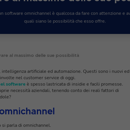
 un software omnichannel è qualcosa da fare con attenzione e
quali siano le possibilità che esso offre.
are al massimo delle sue possibilità
, intelligenza artificiale ed automazione. Questi sono i nuovi ed
oinvolte nel customer service di oggi.
nel software
è spesso lastricata di insidie e facili promesse.
prie necessità aziendali, tenendo conto dei reali fattori di
odole?
 omnichannel
o si parla di omnichannel.