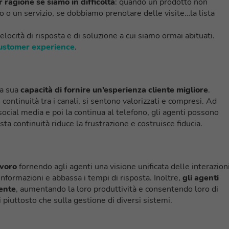
 ragione se siamo in difficoltà
: quando un prodotto non
o o un servizio, se dobbiamo prenotare delle visite…la lista
locità di risposta e di soluzione a cui siamo ormai abituati.
customer experience
.
la sua
capacità di fornire un’esperienza cliente migliore
.
ontinuità tra i canali, si sentono valorizzati e compresi. Ad
social media e poi la continua al telefono, gli agenti possono
ta continuità riduce la frustrazione e costruisce fiducia.
avoro
fornendo agli agenti una visione unificata delle interazion
 informazioni e abbassa i tempi di risposta. Inoltre,
gli agenti
ente
, aumentando la loro produttività e consentendo loro di
 piuttosto che sulla gestione di diversi sistemi.