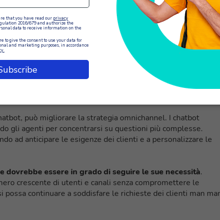
si senza problemi
con gli strumenti esistenti, come i
sistemi
 strumenti di gestione dei social media. Questa integrazione
 siano centralizzate e accessibili, consentendo agli agenti di
apacità analitiche ben strutturate
. La reportistica in tempo
ve di prestazione (KPI), come i tempi di risposta, i tassi di
cliente. Questi approfondimenti possono aiutare a identificare
ti e prendere decisioni basate sui dati.
hatbot, può migliorare la strategia omnichannel. I chatbot
ndo gli agenti per concentrarsi su questioni più complesse.
tando ad anticipare le esigenze dei clienti e a personalizzare le
re dovrebbe essere in grado di seguire le sue necessità
.
mero crescente di utenti e canali senza compromettere le
si possa continuare a soddisfare le richieste dei clienti man ma