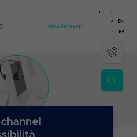
IT
EN
Area Riservata
ES
ichannel
ibilità