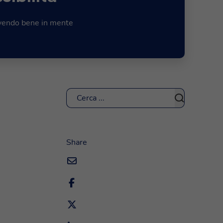
 avendo bene in mente
Cerca
Share