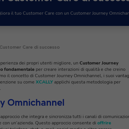
liora il tuo Customer Care con un Customer Journey Omnicha
 Customer Care di successo
sperienza dei propri utenti migliore, un
Customer Journey
co fondamentale
per creare interazioni di qualità e che creino
remo il concetto di Customer Journey Omnichannel, i suoi vantag
’attenzione su come
XCALLY
applichi questa metodologia per
.
ey Omnichannel
pproccio che integra e sincronizza tutti i canali di comunicazio
ione con un’azienda. Questo approccio consente di
offrire