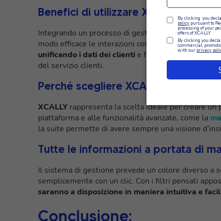
Benefici di utilizzare XCALLY per s
Integrando un processo di gestione della customer j
modo efficace le interazioni con i clienti su diversi 
unificando i dati dei clienti
e fornendo strumenti di a
del servizio clienti.
Perché scegliere XCALLY
XCALLY
rappresenta la scelta ideale per creare un 
piattaforma e alle funzionalità avanzate, come la
ma
la suite permette di avere sempre una visione d’in
Tutte le informazioni a portata di m
Il sistema di gestione prevede un colore diverso a s
semplicemente con un clic. Con i filtri pensati appo
saranno a disposizione in maniera intuitiva e faci
Conclusione: