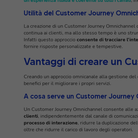
un’esperienza fluida e coerente su tutti i canali
, i
Utilità del Customer Journey Omnicha
La creazione di un Customer Journey Omnichannel c
continua ai clienti, ma allo stesso tempo è uno strum
Infatti questo approccio
consente di tracciare l’int
fornire risposte personalizzate e tempestive.
Vantaggi di creare un 
Creando un approccio omnicanale alla gestione del c
benefici per il migliorare i propri servizi.
A cosa serve un Customer Journey Om
Un Customer Journey Omnichannel consente alle azi
clienti
, indipendentemente dal canale di comunicazi
processo di interazione
, ridurre la duplicazione de
oltre che ridurre il carico di lavoro degli operatori.