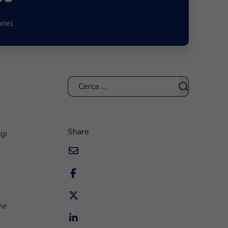
nnel
Cerca
Share
gi
ne