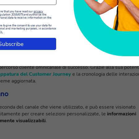
viluppare un Customer Journey Omnichannel
ourney intuitivo, XCALLY consente alle aziende di gestire in
canali. Questa soluzione offre un flusso di lavoro ottimizzato,
nalisi avanzati per migliorare la personalizzazione e l’efficien
percorso cliente omnicanale di successo. Grazie alla sua poten
ppatura del Customer Journey
e la cronologia delle interazio
sieme aggiornata.
ano
econda del canale che viene utilizzato, e può essere visionato
sitamente per creare selezioni personalizzate, le
informazioni
lmente visualizzabili
.