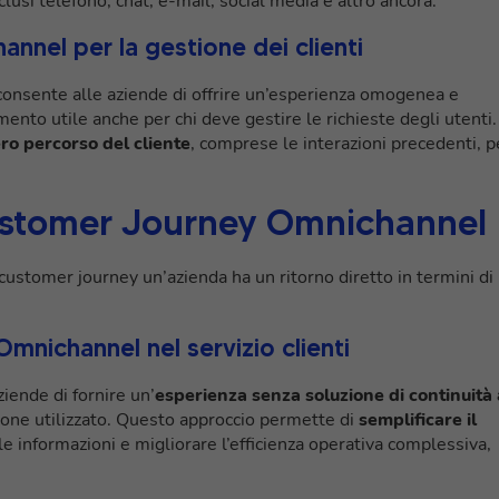
nclusi telefono, chat, e-mail, social media e altro ancora.
nnel per la gestione dei clienti
onsente alle aziende di offrire un’esperienza omogenea e
ento utile anche per chi deve gestire le richieste degli utenti.
ero percorso del cliente
, comprese le interazioni precedenti, p
Customer Journey Omnichannel
ustomer journey un’azienda ha un ritorno diretto in termini di
nichannel nel servizio clienti
ende di fornire un’
esperienza senza soluzione di continuità 
one utilizzato. Questo approccio permette di
semplificare il
lle informazioni e migliorare l’efficienza operativa complessiva,