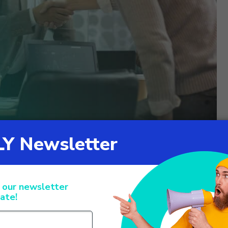
 Customer Journey
tomer care, offre un’implementazione avanzata del Customer
enza clienti di successo.