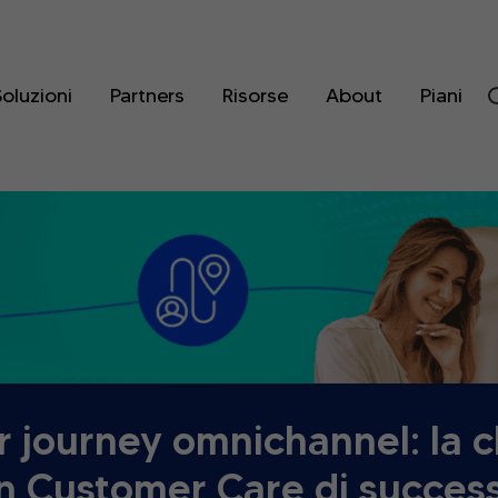
oluzioni
Partners
Risorse
About
Piani
 journey omnichannel: la c
n Customer Care di succes