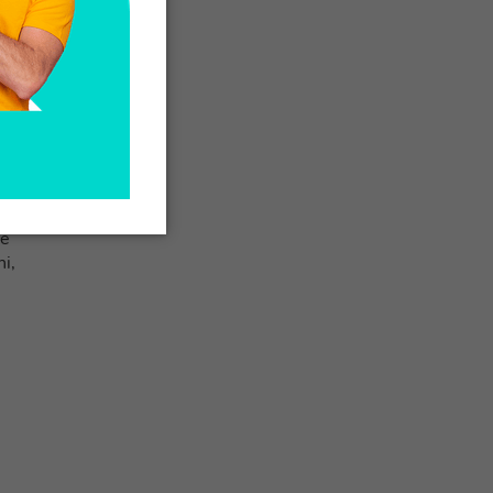
za
te
ni,