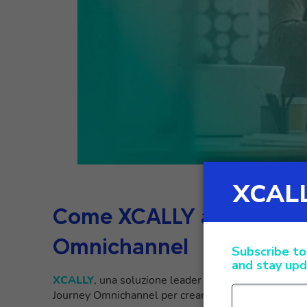
Come XCALLY applica il
Omnichannel
XCALLY
, una soluzione leader nel settore del cus
Journey Omnichannel per creare esperienze di assist