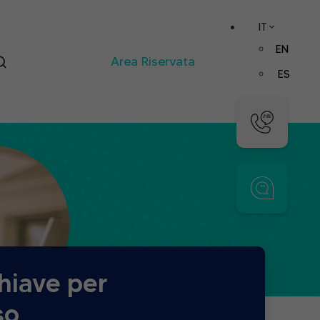
IT
EN
Area Riservata
ES
hiave per
so