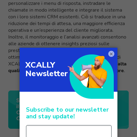
personalizzare i menu di risposta, instradare le
chiamate in modo intelligente e integrare il sistema
con i loro sistemi CRM esistenti. Ciò si traduce in una
riduzione dei tempi di attesa, una maggiore efficienza
operativa e un’esperienza del cliente migliorata.
Inoltre, il monitoraggio e l’analisi avanzati consentono
alle aziende di ottenere insights preziosi sulle
prestazioni dell’IVR e apportare eventuali
×
ottimizzazioni necessarie. Grazie all’IVR designer di
XCALLY, le aziende possono offrire un
servizio di alta
qualità e migliorare la loro reputazione nel settore
.