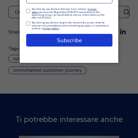
Cerca
Share
Tags
customer care
IVR
omnichannel customer journey
Ti potrebbe interessare anche