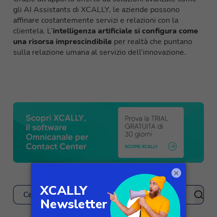
gli AI Assistants di XCALLY, le aziende possono
affinare costantemente servizi e relazioni con la
clientela. L’
intelligenza artificiale si configura come
una risorsa imprescindibile
per realtà che puntano
sulla relazione umana al servizio dell’innovazione.
×
Cerca