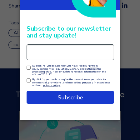
Share
Tags
AI
artificial intelligence
chatbot
customer service
machine learning
Ti potrebbe interessare anche