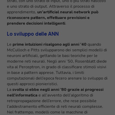
strati, con uno strato di input, uno o più strati nascosti
e uno strato di output. Attraverso il processo di
apprendimento,
un’artificial neural network può
riconoscere pattern, effettuare previsioni e
prendere decisioni intelligenti
.
Lo sviluppo delle ANN
Le
prime intuizioni risalgono agli anni ’40
quando
McCulloch e Pitts svilupparono dei semplici modelli di
neuroni artificiali, gettando le basi teoriche per le
moderne reti neurali. Negli anni ’50, Rosenblatt diede
vita al Perceptron, in grado di classificare stimoli visivi
in base a pattern apprese. Tuttavia, i limiti
computazionali dell’epoca fecero arenare lo sviluppo di
questi approcci pionieristici.
La
svolta si ebbe negli anni ’80 grazie ai progressi
nell’informatica
e all’avvento dell’algoritmo di
retropropagazione dell’errore, che rese possibile
l’addestramento efficiente di reti neurali complesse.
Nel frattempo, modelli come le macchine di