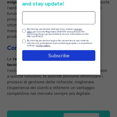
esigenze specifiche di ogni cliente
, fornendo risposte
rapide e precise. Inoltre, XCALLY offre una serie di
funzionalità avanzate, come l’integrazione con i
principali canali di comunicazione e la gestione
ottimizzata delle risorse, che consentono di
massimizzare l’efficienza operativa e migliorare la
produttività complessiva del contact center.
Conclusione
Le
reti neurali artificiali rappresentano una
tecnologia potente e innovativa
che sta
rivoluzionando il settore del customer service. Grazie
a queste soluzioni, le aziende possono ottimizzare i
processi di gestione delle richieste, migliorare
l’esperienza dei clienti e ottenere un vantaggio
competitivo nel mercato sempre più digitale.