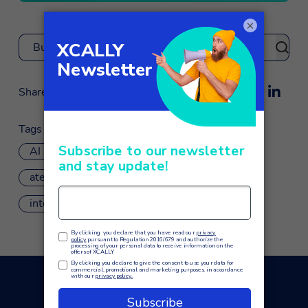
×
Buscar
Share
Tags
AI
aprendizaje automático
atención al cliente
chatbot
inteligencia artificial