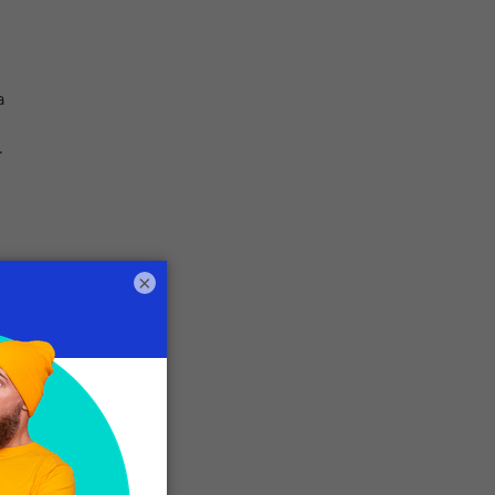
a
.
×
e