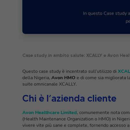
In questo Case study a
pe
Case study in ambito salute: XCALLY e Avon Hea
Questo case study è incentrato sull’utilizzo di
XCAL
della Nigeria,
Avon HMO
e di come sia migliorata la
suite omnicanale XCALLY.
Chi è l’azienda cliente
Avon Healthcare Limited
, comunemente nota com
(Health Maintenance Organization o HMO) in Nigeri
vivere vite più sane e complete, fornendo accesso a s