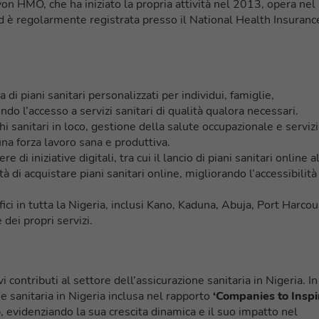
Avon HMO, che ha iniziato la propria attività nel 2013, opera nel
 ed è regolarmente registrata presso il National Health Insuranc
di piani sanitari personalizzati per individui, famiglie,
ndo l’accesso a servizi sanitari di qualità qualora necessari.
chi sanitari in loco, gestione della salute occupazionale e servizi
a forza lavoro sana e produttiva.
re di iniziative digitali, tra cui il lancio di piani sanitari online a
à di acquistare piani sanitari online, migliorando l’accessibilità
ffici in tutta la Nigeria, inclusi Kano, Kaduna, Abuja, Port Harcou
dei propri servizi.
vi contributi al settore dell’assicurazione sanitaria in Nigeria. In
ne sanitaria in Nigeria inclusa nel rapporto
‘Companies to Inspi
evidenziando la sua crescita dinamica e il suo impatto nel