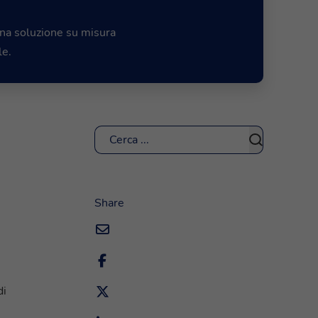
una soluzione su misura
le.
Cerca
Share
di