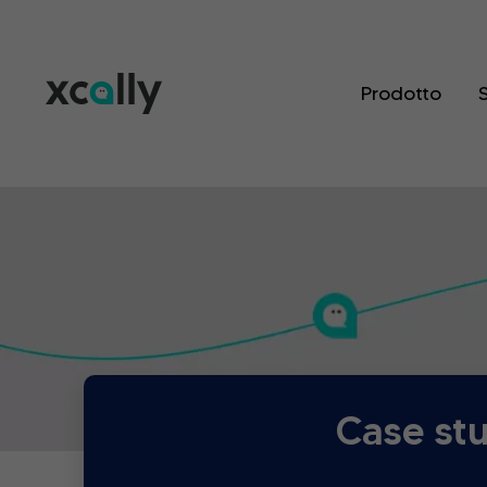
Prodotto
S
Case stu