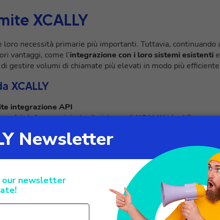
ramite XCALLY
le loro necessità primarie più importanti. Tuttavia, continuando 
iori vantaggi, come l’
integrazione con i loro sistemi esistenti
e
di gestire volumi di chiamate più elevati in modo più efficiente
 da XCALLY
ite integrazione API
o di telefono registrato, il sistema di
XCALLY
identifica
 dettagli tramite un’
integrazione API sicura con il sistema di
i di visualizzare immediatamente i dettagli del chiamante,
perienza complessiva del cliente.
a funzione di Enhanced Caller Profile)
i, e
XCALLY
semplifica la loro gestione. Una volta che la
i i dipendenti collegati alla polizza del chiamante, inclusi nomi 
sposte rapide e accurate a qualsiasi richiesta.
tata dalla Dashboard Omnicanale)
aforma all’altra:
XCALLY mantiene tutto su un’interfaccia