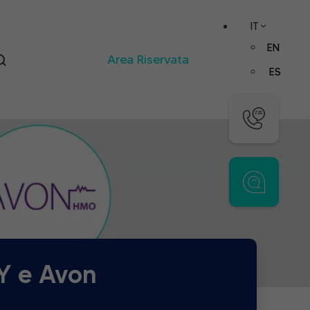
IT
EN
Area Riservata
ES
LY e Avon