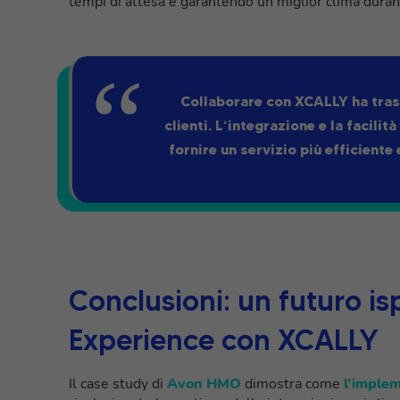
tempi di attesa e garantendo un miglior clima durant
Collaborare con XCALLY ha trasf
clienti. L’integrazione e la facili
fornire un servizio più efficient
Conclusioni: un futuro is
Experience con XCALLY
Il case study di
Avon HMO
dimostra come
l’implem