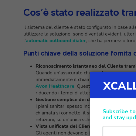
Cos’è stato realizzato t
Il sistema del cliente è stato configurato in base al
utilizzare la soluzione, sono diventati evidenti ulter
l’
automatic outbound dialer
, che ha permesso loro 
Punti chiave della soluzione fornita
Riconoscimento istantaneo del Cliente tram
Quando un’assicurato chiama dal proprio numer
immediatamente il chiamante e recupera i suoi
Avon Healthcare
. Questo consente agli agent
riducendo i tempi di attesa e migliorando l’es
Gestione semplice dei dipendenti (tramite l
I piani sanitari spesso includono più dipendent
chiamata si connette, il sistema visualizza tutt
relazioni, su un’unica schermata, garantendo ri
Vista unificata del Cliente a 360° (suppor
Gli agenti non devono più passare da una piatt