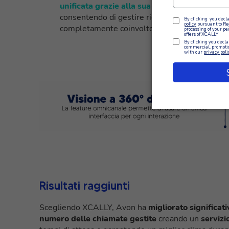
unificata grazie alla sua funzione Omnicana
consentendo di gestire richieste, reclami e a
completamente coinvolto con il chiamante.
Risultati raggiunti
Scegliendo XCALLY, Avon ha
migliorato significat
numero delle chiamate gestite
creando un
servizi