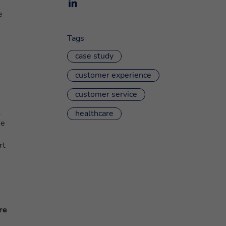
e
Tags
case study
customer experience
customer service
l
healthcare
 e
rt
re