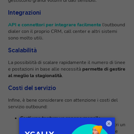
gestiscono grandi volumi di dati sensibili.
Integrazioni
API e connettori per integrare facilmente
l’outbound
dialer con il proprio CRM, call center e altri sistemi
sono molto utili.
Scalabilità
La possibilità di scalare rapidamente il numero di linee
e postazioni in base alle necessità
permette di gestire
al meglio la stagionalità
.
Costi del servizio
Infine, è bene considerare con attenzione i costi del
servizio outbound:
Costi una tantum vs canone mensile
×
Alcuni servizi prevedono costi fissi iniziali altri un
canone mensile. Meglio valutare costi totali e