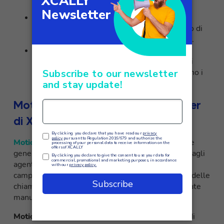
flessibilità.
Costi a consumo
Il costo per minuto di chiamata o per numero di
contatti può incidere molto sui costi variabili.
Pacchetti e volumi inclusi
Alcuni servizi includono già pacchetti base di
minuti o contatti. Importante capire quali sono i
volumi inclusi di default.
Motion Bull Dialer: l’outbound dialer
di XCALLY
Motion Bull è un outbound dialer automatico
che
genera chiamate da una lista e connette i contatti agli
agenti o inoltra le chiamate a un IVR in base alla
campagna. Ciò migliora l’efficienza della gestione delle
chiamate evitando che gli agenti effettuino chiamate
manualmente.
Motion Bull
può essere utilizzato per diversi tipi di