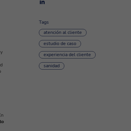
Tags
atención al cliente
estudio de caso
 y
experiencia del cliente
ud
sanidad
o
En
to