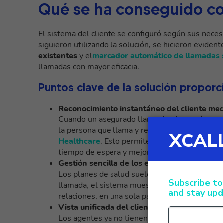
Qué se ha conseguido c
El sistema del cliente se configuró según sus nec
siguieron utilizando la solución, se hicieron evident
existentes
y el
marcador automático de llamadas 
llamadas con mayor eficacia.
Puntos clave de la solución propor
Reconocimiento instantáneo del cliente medi
Cuando un asegurado llama desde su número d
la persona que llama y recupera sus datos a t
Healthcare
. Esto permite a los agentes ver 
tiempo de espera y mejorando la experiencia g
Gestión sencilla de los empleados (mediant
Los planes de salud suelen incluir varios emp
llamada, el sistema muestra a todos los emple
relaciones, en una sola pantalla, lo que garant
Vista unificada del cliente en 360° (apoya
Los agentes ya no tienen que cambiar de una 