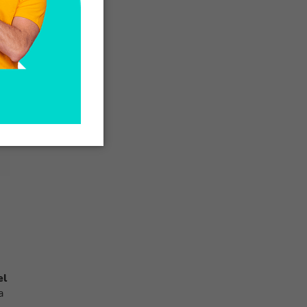
,
el
a