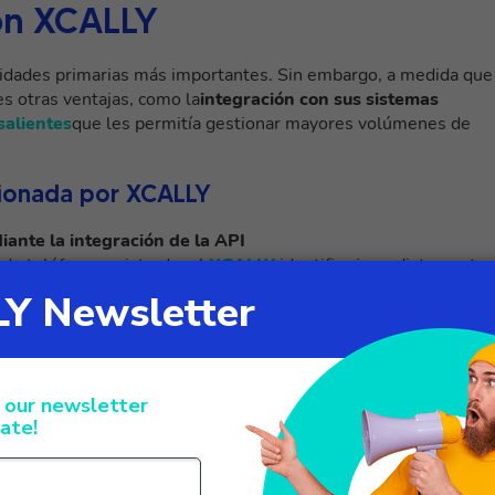
on XCALLY
esidades primarias más importantes. Sin embargo, a medida que
es otras ventajas, como la
integración con sus sistemas
salientes
que les permitía gestionar mayores volúmenes de
cionada por XCALLY
ante la integración de la API
e teléfono registrado, el
XCALLY
identifica inmediatamente 
ravés de una
integración API segura con el sistema de Avon
inmediatamente los datos de la persona que llama, reduciendo e
eneral del cliente.
e el Perfil de Llamada Mejorado)
leados, y
XCALLY
simplifica su gestión. Una vez conectada la
ados vinculados a la póliza del llamante, incluidos nombres y
iza respuestas rápidas y precisas a cualquier consulta.
da por el Panel Omnicanal
)
plataforma a otra:
XCALLY mantiene todo en una interfaz