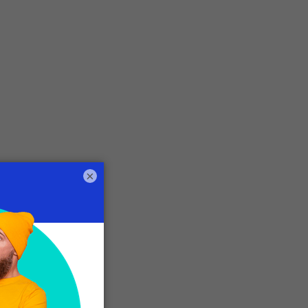
a
×
l