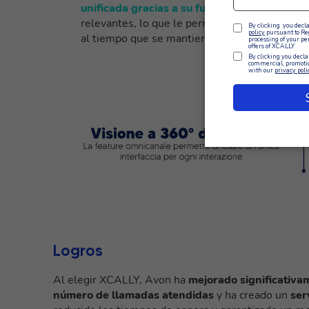
unificada gracias a su función Omnichannel
relevantes, lo que le permite gestionar consul
al tiempo que se mantiene plenamente involu
Logros
Al elegir XCALLY, Avon ha
mejorado significativa
número de llamadas atendidas
y ha creado un
ser