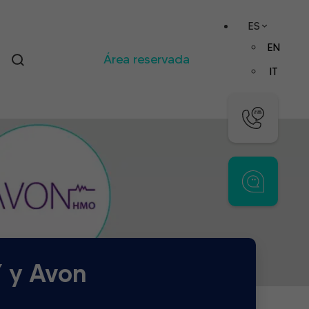
ES
EN
Área reservada
IT
Y y Avon