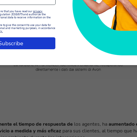
. El agente tiene acceso instantáneo a todos los detalles
tas, reclamaciones y actualizaciones de pólizas de forma eficaz
crado con la persona que llama en todo momento.
mente el tiempo de respuesta de
los agentes, ha
aumentado 
vicio a medida y más eficaz
para sus clientes, al tiempo que h