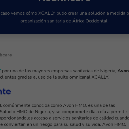
e caso vemos cómo XCALLY pudo crear una solución a medida p
organización sanitaria de África Occidental.
thcare
Y
por una de las mayores empresas sanitarias de Nigeria,
Avon
clientes gracias al uso de la suite omnicanal XCALLY.
nte
d, comúnmente conocida como Avon HMO, es una de las
Salud o HMO de Nigeria, y se compromete día a día a permitir
porcionándoles acceso a servicios sanitarios de calidad cuand
se conviertan en un riesgo para su salud y su vida. Avon HMO,