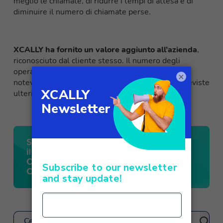
meglio le chiamate, di ridurre i tempi di attesa e di
diminuire il numero di chiamate perse.
XCALLY ha fornito un valore aggiunto all’azienda
,
riconosciuto dal cliente stesso. Il numero degli
operatori impiegati nei call center è aumentato
×
notevolmente negli ultimi quattro anni e sono previste
ulteriori implementazioni future.