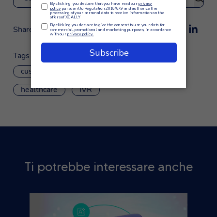
Cerca
Share
Tags
customer care
customer service
healthcare
IVR
Ti potrebbe interessare anche