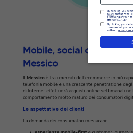
Mobile, social commerce 
Messico
Il
Messico
è tra i mercati dell’ecommerce in più rapi
telefonia mobile e una crescente penetrazione degli 
di Internet effettuerà acquisti online settimanali ne
comportamento molto maturo dei consumatori digit
Le aspettative dei clienti
La domanda dei consumatori messicani:
esperienze mobile-first
e customer journey se