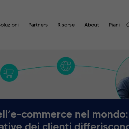
oluzioni
Partners
Risorse
About
Piani
ell’e-commerce nel mondo:
ative dei clienti differiscon