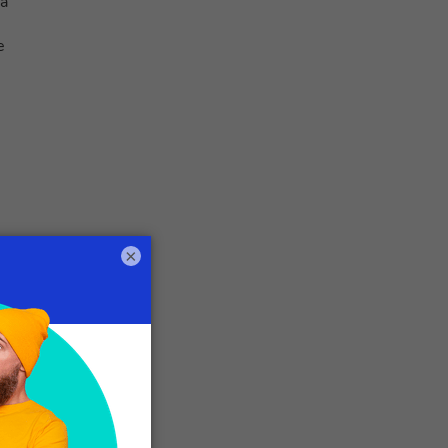
tà
e
×