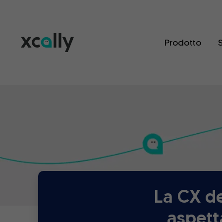
Prodotto
S
La CX d
aspett