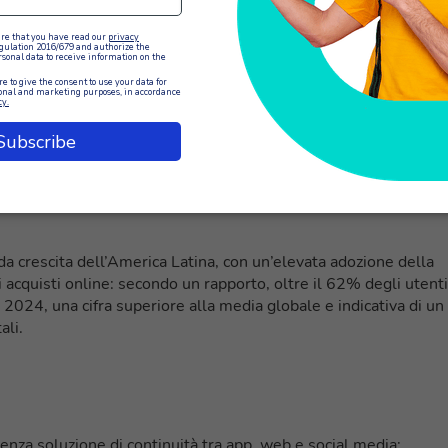
e CX digitale personalizzata i
da crescita dell’America Latina, con un’elevata adozione della
acquisti online: secondo un rapporto, oltre il 62% degli utenti
l 2024, una cifra superiore alla media globale e indicativa di un
ali.
nza soluzione di continuità tra app, web e social media;