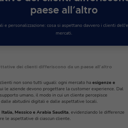
paese all’altro
li e personalizzazione: cosa si aspettano davvero i clienti dell
mercati.
tive dei clienti differiscono da un paese all’altro
 clienti non sono tutti uguali: ogni mercato ha
esigenze e
 cui le aziende devono progettare la customer experience. Dal
l supporto umano, il modo in cui un cliente percepisce
lle abitudini digitali e dalle aspettative locali.
:
Italia, Messico e Arabia Saudita
, evidenziando le differenze
e le aspettative di ciascun cliente.