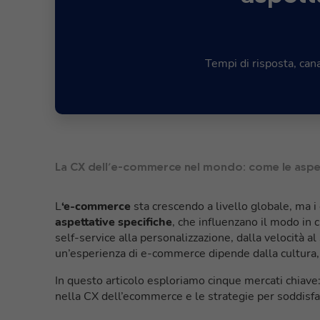
Tempi di risposta, cana
La CX dell’e-commerce nel mondo: come le aspetta
L
‘e-commerce
sta crescendo a livello globale, ma i
aspettative specifiche
, che influenzano il modo in
self-service alla personalizzazione, dalla velocità a
un’esperienza di e-commerce dipende dalla cultura, da
In questo articolo esploriamo cinque mercati chiave
nella CX dell’ecommerce e le strategie per soddisfar