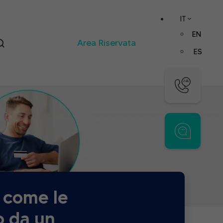
IT
EN
Area Riservata
ES
 come le
o da un