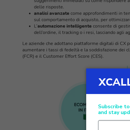
suggerimenti immediati su come rispondere alle
delle risposte.
analisi avanzate
come approfondimenti in tempo
sul comportamento di acquisto, per ottimizzar
L’
automazione intelligente
consente di gesti
dell’ordine, il tracking o i resi, lasciando agli
Le aziende che adottano piattaforme digitali di CX 
aumentare i tassi di fedeltà e la soddisfazione dei c
(FCR) e il Customer Effort Score (CES).