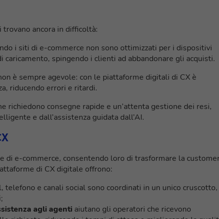
trovano ancora in difficoltà:
 i siti di e-commerce non sono ottimizzati per i dispositivi
 caricamento, spingendo i clienti ad abbandonare gli acquisti.
non è sempre agevole: con le piattaforme digitali di CX è
, riducendo errori e ritardi.
 richiedono consegne rapide e un’attenta gestione dei resi,
lligente e dall’assistenza guidata dall’AI.
CX
de di e-commerce, consentendo loro di trasformare la custome
attaforme di CX digitale offrono:
l, telefono e canali social sono coordinati in un unico cruscotto,
;
assistenza agli agenti
aiutano gli operatori che ricevono