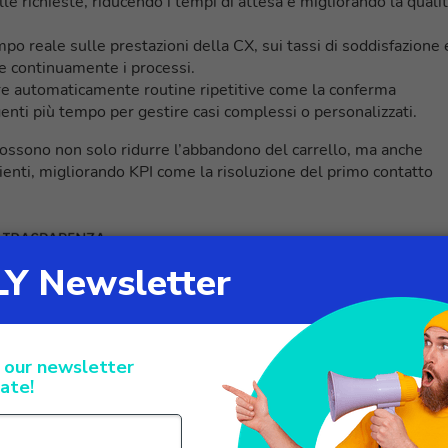
 richieste, riducendo i tempi di attesa e migliorando la quali
 reale sulle prestazioni della CX, sui tassi di soddisfazione 
e continuamente i processi.
re automaticamente routine ripetitive come la conferma
 agenti più tempo per gestire casi complessi o personalizzati.
possono non solo ridurre l’abbandono del carrello, ma anche
lienti, migliorando KPI come la risoluzione del primo contatto