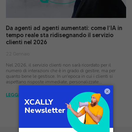
Da agenti ad agenti aumentati: come l’IA in
tempo reale sta ridisegnando il servizio
clienti nel 2026
22 Gennaio
Nel 2026, il servizio clienti non sarà ricordato per il
numero di interazioni che è in grado di gestire, ma per
quanto bene le gestisce. In un'epoca in cui i clienti si
aspettano risposte immediate, personalizzate…
×
LEGGI L'ARTICOLO