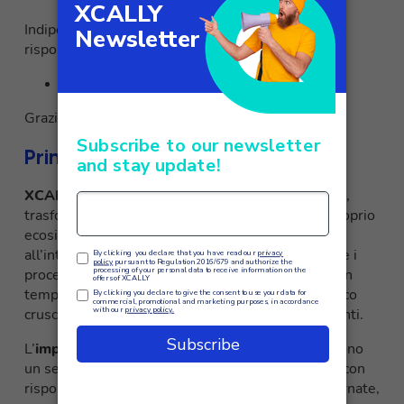
Indipendentemente dal canale, i clienti ricevono
risposte rapide, precise e personalizzate.
Decisioni basate sui dati
Grazie ad analisi avanzate e KPI in tempo reale.
Principali risultati e opportunità
XCALLY
è la piattaforma che completa Salesforce,
trasformando un CRM già potente in un vero e proprio
ecosistema omnichannel intelligente. Grazie
all’integrazione, le aziende possono automatizzare i
processi, supportare gli agenti con suggerimenti in
tempo reale, gestire tutte le interazioni da un unico
cruscotto e personalizzare ogni contatto con i clienti.
L’
impatto
sui clienti è immediato, in quanto ricevono
un servizio più rapido, coerente e personalizzato, con
risposte tempestive e informazioni sempre aggiornate,