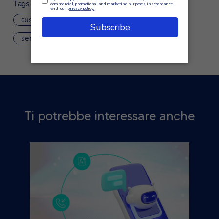
Tags
customer experience
customer service
sentiment analysis
Ti potrebbe interessare anche