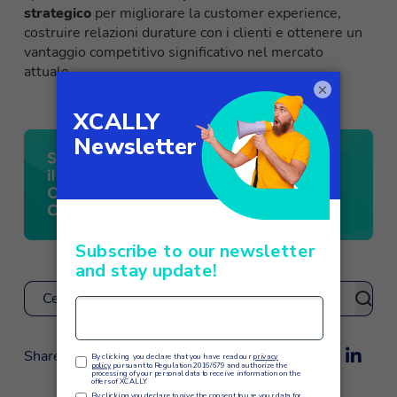
strategico
per migliorare la customer experience,
costruire relazioni durature con i clienti e ottenere un
vantaggio competitivo significativo nel mercato
attuale.
×
Cerca
Share