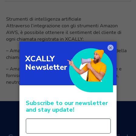
Strumenti di intelligenza artificiale
Attraverso l’integrazione con gli strumenti Amazon
AWS, è possibile ottenere il sentiment del cliente di
ogni chiamata registrata in XCALLY:
×
– Amazon Transcribe crea la trascrizione del testo della
chiamata registrata.
– Amazon Comprehend analizza questa trascrizione e
fornisce il sentimento risultante (positivo, negativo,
neutro e misto) nella GUI web di XCALLY Motion.
Vuoi scoprire di più?