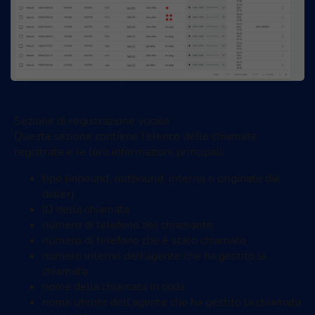
Sezione di registrazione vocale
Questa sezione contiene l’elenco delle chiamate
registrate e le loro informazioni principali:
tipo (inbound, outbound, interno o originato dal
dialer)
ID della chiamata
numero di telefono del chiamante
numero di telefono che è stato chiamato
numero interno dell’agente che ha gestito la
chiamata
nome della chiamata in coda
nome utente dell’agente che ha gestito la chiamata