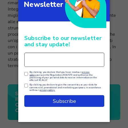
rimanere competitive e proattive nel loro settore.
Integrando questo approccio, le aziende possono
migliorare la loro capacità di rispondere rapidamente
alle esigenze del mercato e dei clienti. Utilizzare
strumenti come
XCALLY
non solo semplifica il
processo di raccolta e analisi dei dati, ma offre anche
un’opportunità unica per costruire relazioni più forti
con i clienti e ottimizzare le performance aziendali. In
un panorama in continua evoluzione, adottare una
strategia DDDM è la chiave per il successo a lungo
termine.