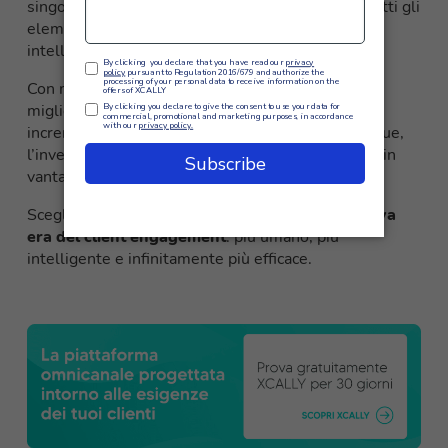
singoli aspetti dell’esperienza, XCALLY integra tutti gli
elementi essenziali in un ecosistema coeso e
intelligente.
Con metriche di soddisfazione cliente in costante
miglioramento, tempi di risoluzione ridotti e un
incremento significativo del customer lifetime value,
l’investimento in XCALLY si traduce rapidamente in
vantaggi competitivi concreti e misurabili.
Scegliere XCALLY significa
abbracciare una nuova
era del client engagement
: più umano, più
intelligente e infinitamente più efficace.