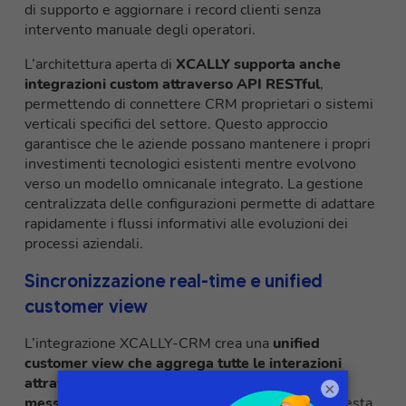
di supporto e aggiornare i record clienti senza
intervento manuale degli operatori.
L’architettura aperta di
XCALLY supporta anche
integrazioni custom attraverso API RESTful
,
permettendo di connettere CRM proprietari o sistemi
verticali specifici del settore. Questo approccio
garantisce che le aziende possano mantenere i propri
investimenti tecnologici esistenti mentre evolvono
verso un modello omnicanale integrato. La gestione
centralizzata delle configurazioni permette di adattare
rapidamente i flussi informativi alle evoluzioni dei
processi aziendali.
Sincronizzazione real-time e unified
customer view
L’integrazione XCALLY-CRM crea una
unified
customer view che aggrega tutte le interazioni
attraverso voice, email, chat, social media e
×
messaging in un’unica timeline cronologica
. Questa