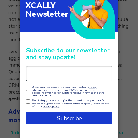
visione consolidata permette agli agenti di
comprendere immediatamente il contesto della
richiesta e fornire risposte personalizzate basate sulla
storia delle interazioni precedenti. Il context switching
tra diversi sistemi viene eliminato, aumentando
significativamente la produttività degli operatori.
La sincronizzazione bidirezionale garantisce che gli
aggiornamenti effettuati nel CRM si riflettano
immediatamente nella console XCALLY e viceversa.
Quando un cliente chiama, l’agente visualizza
automaticamente le informazioni più aggiornate dal
CRM, inclusi ordini recenti, ticket aperti e note
precedenti. Questa integrazione
riduce i tempi di
gestione e migliora la first call resolution rate
.
Advanced analytics e performance
monitoring
L’
integrazione tra XCALLY e i sistemi CRM genera