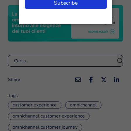
Cerca
Share
Tags
customer experience
omnichannel
omnichannel customer experience
omnichannel customer journey