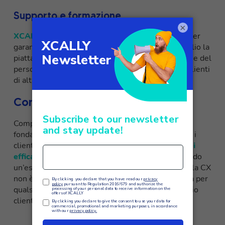
Supporto e formazione
×
XCALLY offre supporto e formazione continua
per
garantire che le aziende possano sfruttare al meglio la
piattaforma. Questo investimento nella formazione del
personale è essenziale per garantire un servizio clienti
di alta qualità.
Conclusione
Comprendere cos’è la CX e come migliorarla è
fondamentale per costruire relazioni durature con i
clienti. Strumenti come
XCALLY offrono soluzioni
efficaci
per ottimizzare il customer care, garantendo
un’esperienza unica e soddisfacente. Investire nella CX
non è solo una scelta strategica, ma una necessità per
qualsiasi azienda che desideri eccellere nel servizio
clienti.