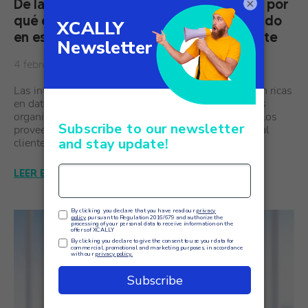
×
De las conversaciones a la información: por
qué el análisis de voz se está convirtiendo
en esencial para la experiencia del cliente
4 febrero
Las interacciones con los clientes nunca han sido tan ricas
en datos ni tan difíciles de comprender. Cada día, las
organizaciones medianas y grandes, especialmente los
proveedores de servicios que gestionan la atención al
cliente en…
LEER EL ARTÍCULO