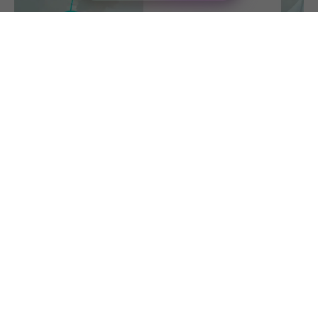
Casos prácticos sanitarios: XCALLY y Avon
Healthcare
8 julio
Este estudio de caso se centra en el uso de XCALLY por
una de las mayores empresas sanitarias de Nigeria, Avon
HMO, y en cómo ha mejorado la experiencia de sus
clientes gracias al uso de…
LEER EL ARTÍCULO