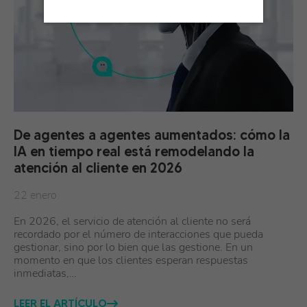
De agentes a agentes aumentados: cómo la
IA en tiempo real está remodelando la
atención al cliente en 2026
22 enero
En 2026, el servicio de atención al cliente no será
recordado por el número de interacciones que pueda
gestionar, sino por lo bien que las gestione. En un
momento en que los clientes esperan respuestas
inmediatas,…
LEER EL ARTÍCULO