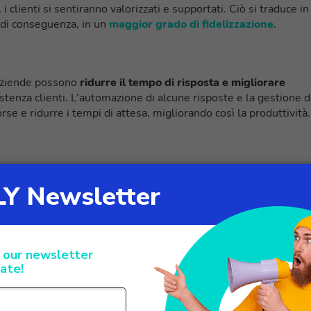
 clienti si sentiranno valorizzati e supportati. Ciò si traduce in
 di conseguenza, in un
maggior grado di fidelizzazione
.
aziende possono
ridurre il tempo di risposta e migliorare
stenza clienti. L’automazione di alcune risposte e la gestione d
rse e ridurre i tempi di attesa, migliorando così la produttività.
n tempo reale crea un
legame di fiducia tra l’azienda e il client
tivi per cercare alternative. Inoltre, un’esperienza di assistenz
erare promotori del brand, che condivideranno positivamente la
to positivo sulla reputazione dell’azienda
.