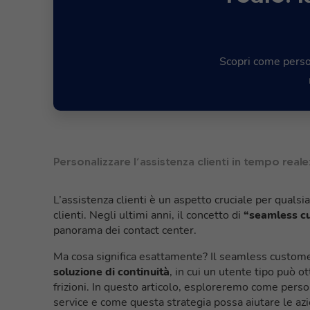
Scopri come person
Personalizzare l’assistenza clienti in tempo real
L’assistenza clienti è un aspetto cruciale per qualsia
clienti. Negli ultimi anni, il concetto di
“seamless c
panorama dei contact center.
Ma cosa significa esattamente? Il seamless customer s
soluzione di continuità
, in cui un utente tipo può 
frizioni. In questo articolo, esploreremo come perso
service e come questa strategia possa aiutare le azi