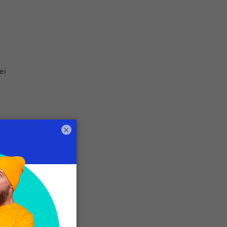
ei
e
. I
×
a