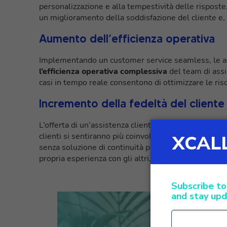
personalizzazione e alla tempestività delle risposte, i
un miglioramento della soddisfazione del cliente e,
Aumento dell’efficienza operativa
Implementando un customer service seamless, le 
l’efficienza operativa complessiva
del team di assi
casi in tempo reale consentono di ottimizzare le riso
Incremento della fedeltà del cliente
L’offerta di un’assistenza clienti personalizzata e i
clienti si sentiranno più coinvolti e avranno meno mo
senza soluzione di continuità può contribuire a gen
propria esperienza con gli altri, amplificando l’
impat