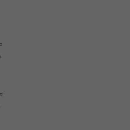
vo
à
ei
i