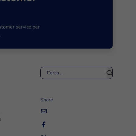
ustomer service per
.
Cerca
Share
a
o