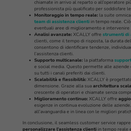
chiamate in arrivo al reparto o all’operatore pi
professionista più qualificato per soddisfare le
Monitoraggio in tempo reale:
la suite omnica
team di assistenza clienti
in tempo reale. Ciò 
eventuali aree di miglioramento e intervenire 
Analisi avanzate:
XCALLY offre
strumenti di 
clienti, come il tempo di risposta, la durata de
consentono di identificare tendenze, individuar
l’assistenza clienti.
Supporto multicanale:
la piattaforma
support
e social media. Questo permette alle aziende d
su tutti i canali preferiti dai clienti.
Scalabilità e flessibilità:
XCALLY è progettato p
dimensione. Grazie alla sua
architettura scal
crescente di operatori e chiamate senza compr
Miglioramento continuo:
XCALLY offre
aggio
esigenze in continua evoluzione delle aziende
all’avanguardia e in linea con le migliori pratic
In conclusione, il seamless customer service rappr
personalizzare l’assistenza clienti
in tempo reale