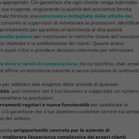
ù appropriato. Ciò garantisce che ogni cliente venga indirizzato 
 sue esigenze, migliorando la qualità dell’assistenza fornita.
nale fornisce una
panoramica dettagliata delle attività del
consente ai supervisori di monitorare le prestazioni, identifica
prontamente per garantire un’assistenza di alta qualità.
analisi potenti
per monitorare le metriche chiave dell’assisten
lle chiamate e la soddisfazione dei clienti. Queste analisi
e punti critici e prendere decisioni informate per ottimizzare
a diversi canali di comunicazione
, tra cui telefono, chat, emai
i offrire un’assistenza coerente e senza soluzione di continuit
er adattarsi alle esigenze delle aziende di qualsiasi
abile
, può crescere con il tuo business e supportare un numero
omettere le prestazioni.
rnamenti regolari e nuove funzionalità
per soddisfare le
. Ciò garantisce che il tuo seamless customer service sia semp
he del settore.
esenta
un’opportunità concreta per le aziende di
 e
migliorare l’esperienza complessiva dei propri clienti
.