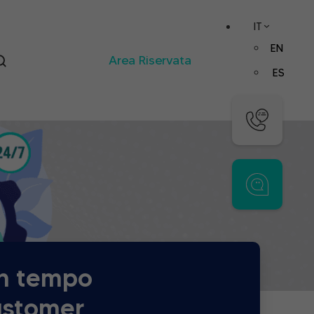
IT
EN
Area Riservata
ES
 in tempo
customer