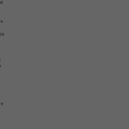
al
re
za
l
à
re