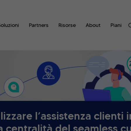
oluzioni
Partners
Risorse
About
Piani
izzare l’assistenza clienti
la centralità del seamless 