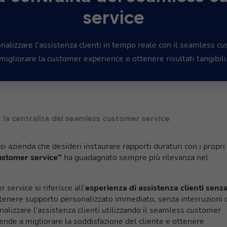
service
alizzare l'assistenza clienti in tempo reale con il seamless c
migliorare la customer experience e ottenere risultati tangibili
e: la centralità del seamless customer service
si azienda che desideri instaurare rapporti duraturi con i propri
ustomer service”
ha guadagnato sempre più rilevanza nel
ervice si riferisce all’
esperienza di assistenza clienti senz
ottenere supporto personalizzato immediato, senza interruzioni 
nalizzare l’assistenza clienti utilizzando il seamless customer
ende a migliorare la soddisfazione del cliente e ottenere