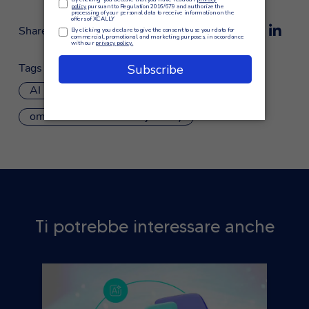
Share
Tags
AI
customer care
omnichannel customer journey
Ti potrebbe interessare anche