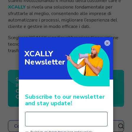
stanno rivoluzionando il mondo della customer care e
XCALLY
si rivela una soluzione fondamentale per
sfruttarle al meglio, consentendo alle imprese di
automatizzare i processi, migliorare l’esperienza del
cliente e gestire in modo efficace i dati.
Scegliere XCALLY significa abbracciare l’innovazione
×
tecnologica e posizionarsi un passo avanti nella
trasformazione digitale.
Cerca