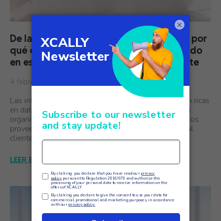
×
De las conversaciones a la información: por
qué el análisis de voz se está convirtiendo
en esencial para la experiencia del cliente
4 febrero
Las interacciones con los clientes nunca han sido tan ricas
en datos ni tan difíciles de comprender. Cada día, las
organizaciones medianas y grandes, especialmente los
proveedores de servicios que gestionan la atención al
cliente en…
LEER EL ARTÍCULO