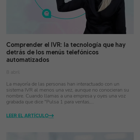
Comprender el IVR: la tecnología que hay
detrás de los menús telefónicos
automatizados
8 abril
La mayoría de las personas han interactuado con un
sistema IVR al menos una vez, aunque no conocieran su
nombre. Cuando llamas a una empresa y oyes una voz
grabada que dice "Pulsa 1 para ventas,…
LEER EL ARTÍCULO