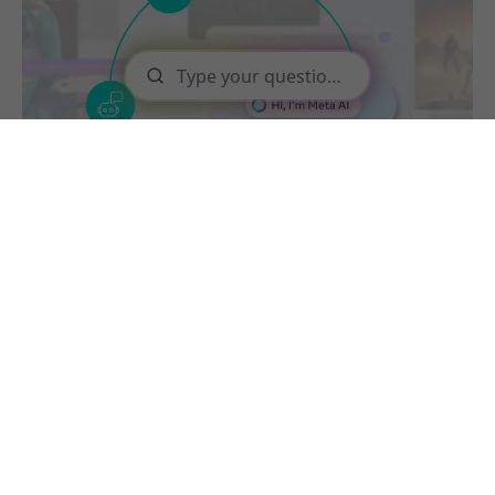
Chatbot Meta AI: nuevas oportunidades
para la atención al cliente omnicanal
17 octubre
El sector de la atención al cliente se enfrenta a una
transformación radical impulsada por la inteligencia
artificial conversacional. Según Gartner, el 80% de las
organizaciones de atención al cliente implementarán