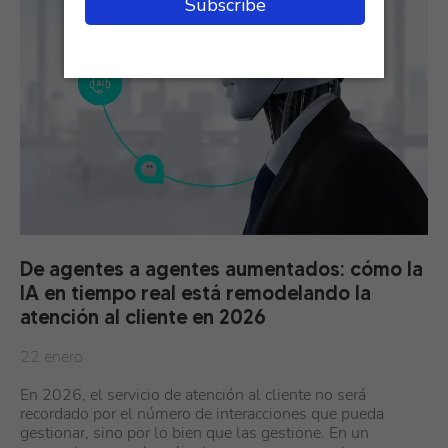
De agentes a agentes aumentados: cómo la
IA en tiempo real está remodelando la
atención al cliente en 2026
22 enero
En 2026, el servicio de atención al cliente no será
recordado por el número de interacciones que pueda
gestionar, sino por lo bien que las gestione. En un