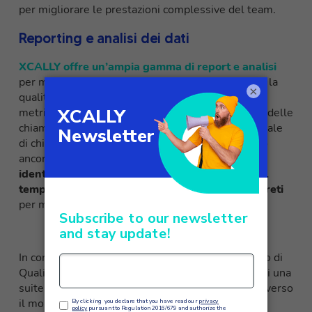
per migliorare le prestazioni complessive del team.
Reporting e analisi dei dati
XCALLY offre un’ampia gamma di report e analisi
per monitorare le prestazioni del customer care e la
×
qualità del servizio. I report possono mostrare
metriche chiave come il tempo medio di gestione delle
chiamate, la soddisfazione del cliente, la percentuale
di chiamate risolte al primo contatto e molto altro
ancora. Questi dati consentono alle aziende di
identificare tendenze, misurare il progresso nel
tempo e prendere decisioni basate su dati concreti
per migliorare costantemente il customer care.
In conclusione,
XCALLY
sfrutta appieno il concetto di
Quality Analysis applicandolo all’uso quotidiano di una
suite omnicanale dedicata ai contact center. Attraverso
il monitoraggio delle interazioni con i clienti, la