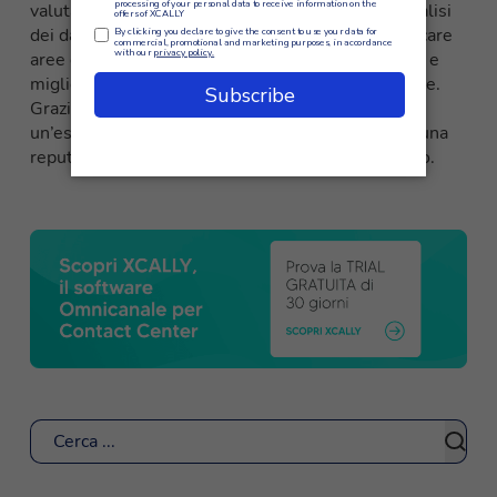
valutazione delle prestazioni del personale e l’analisi
dei dati, XCALLY consente alle aziende di identificare
aree di miglioramento, fornire un feedback mirato e
migliorare la soddisfazione complessiva del cliente.
Grazie a XCALLY, le aziende possono offrire
un’esperienza del cliente eccezionale e costruire una
reputazione solida basata sulla qualità del servizio.
Cerca