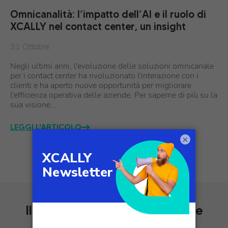
Omnicanalità: l’impatto dell’AI e il ruolo di
XCALLY nel contact center, un insight
31 Ottobre
Negli ultimi anni, l'evoluzione delle soluzioni omnicanale
per i contact center ha rivoluzionato l'interazione con i
clienti e ha aperto nuove opportunità per migliorare
l'efficienza operativa delle aziende. Per saperne di più su la
sua visione…
LEGGI L'ARTICOLO
×
Il miglior software omnicanale
per le aziende