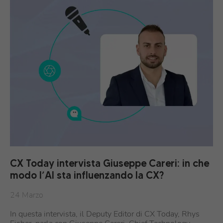
CX Today intervista Giuseppe Careri: in che
modo l’AI sta influenzando la CX?
24 Marzo
In questa intervista, il Deputy Editor di CX Today, Rhys