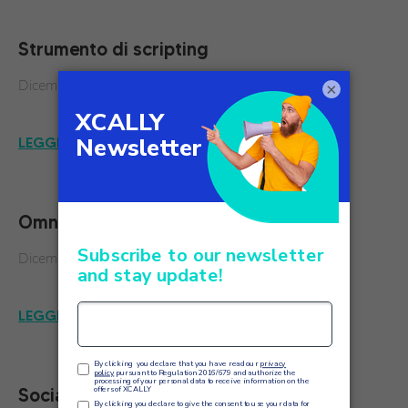
Strumento di scripting
Dicembre 2023
×
LEGGI DI PIÙ
Omni Desktop Interface
Dicembre 2023
LEGGI DI PIÙ
Social